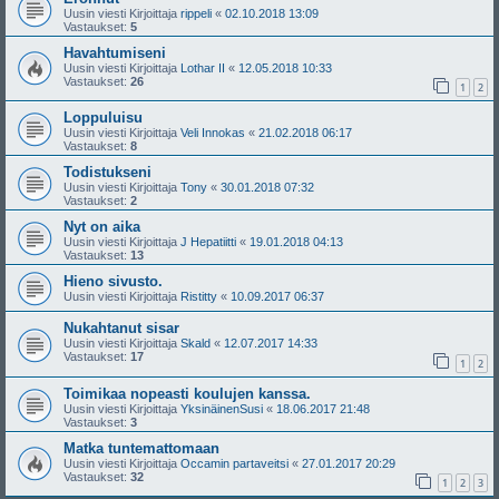
Uusin viesti Kirjoittaja
rippeli
«
02.10.2018 13:09
Vastaukset:
5
Havahtumiseni
Uusin viesti Kirjoittaja
Lothar II
«
12.05.2018 10:33
Vastaukset:
26
1
2
Loppuluisu
Uusin viesti Kirjoittaja
Veli Innokas
«
21.02.2018 06:17
Vastaukset:
8
Todistukseni
Uusin viesti Kirjoittaja
Tony
«
30.01.2018 07:32
Vastaukset:
2
Nyt on aika
Uusin viesti Kirjoittaja
J Hepatiitti
«
19.01.2018 04:13
Vastaukset:
13
Hieno sivusto.
Uusin viesti Kirjoittaja
Ristitty
«
10.09.2017 06:37
Nukahtanut sisar
Uusin viesti Kirjoittaja
Skald
«
12.07.2017 14:33
Vastaukset:
17
1
2
Toimikaa nopeasti koulujen kanssa.
Uusin viesti Kirjoittaja
YksinäinenSusi
«
18.06.2017 21:48
Vastaukset:
3
Matka tuntemattomaan
Uusin viesti Kirjoittaja
Occamin partaveitsi
«
27.01.2017 20:29
Vastaukset:
32
1
2
3