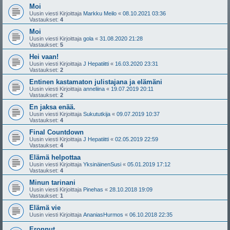
Moi
Uusin viesti Kirjoittaja
Markku Meilo
«
08.10.2021 03:36
Vastaukset:
4
Moi
Uusin viesti Kirjoittaja
gola
«
31.08.2020 21:28
Vastaukset:
5
Hei vaan!
Uusin viesti Kirjoittaja
J Hepatiitti
«
16.03.2020 23:31
Vastaukset:
2
Entinen kastamaton julistajana ja elämäni
Uusin viesti Kirjoittaja
anneliina
«
19.07.2019 20:11
Vastaukset:
2
En jaksa enää.
Uusin viesti Kirjoittaja
Sukututkija
«
09.07.2019 10:37
Vastaukset:
4
Final Countdown
Uusin viesti Kirjoittaja
J Hepatiitti
«
02.05.2019 22:59
Vastaukset:
4
Elämä helpottaa
Uusin viesti Kirjoittaja
YksinäinenSusi
«
05.01.2019 17:12
Vastaukset:
4
Minun tarinani
Uusin viesti Kirjoittaja
Pinehas
«
28.10.2018 19:09
Vastaukset:
1
Elämä vie
Uusin viesti Kirjoittaja
AnaniasHurmos
«
06.10.2018 22:35
Eronnut