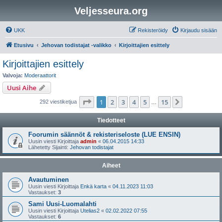
Veljesseura.org
UKK
Rekisteröidy
Kirjaudu sisään
Etusivu
Jehovan todistajat -valikko
Kirjoittajien esittely
Kirjoittajien esittely
Valvoja:
Moderaattorit
Uusi Aihe
Sivu
1
/
15
1
2
3
4
5
15
Seuraava
292 viestiketjua
…
Tiedotteet
Foorumin säännöt & rekisteriseloste (LUE ENSIN)
Uusin viesti Kirjoittaja
admin
«
06.04.2015 14:33
Lähetetty Sijainti:
Jehovan todistajat
Aiheet
Avautuminen
Uusin viesti Kirjoittaja
Enkä karta
«
04.11.2023 11:03
Vastaukset:
3
Sami Uusi-Luomalahti
Uusin viesti Kirjoittaja
Utelias2
«
02.02.2022 07:55
Vastaukset:
6