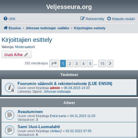
Veljesseura.org
UKK
Rekisteröidy
Kirjaudu sisään
Etusivu
Jehovan todistajat -valikko
Kirjoittajien esittely
Kirjoittajien esittely
Valvoja:
Moderaattorit
Uusi Aihe
Sivu
1
/
15
1
2
3
4
5
15
Seuraava
292 viestiketjua
…
Tiedotteet
Foorumin säännöt & rekisteriseloste (LUE ENSIN)
Uusin viesti Kirjoittaja
admin
«
06.04.2015 14:33
Lähetetty Sijainti:
Jehovan todistajat
Aiheet
Avautuminen
Uusin viesti Kirjoittaja
Enkä karta
«
04.11.2023 11:03
Vastaukset:
3
Sami Uusi-Luomalahti
Uusin viesti Kirjoittaja
Utelias2
«
02.02.2022 07:55
Vastaukset:
6