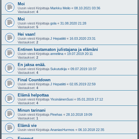
Moi
Uusin viesti Kirjoittaja
Markku Meilo
«
08.10.2021 03:36
Vastaukset:
4
Moi
Uusin viesti Kirjoittaja
gola
«
31.08.2020 21:28
Vastaukset:
5
Hei vaan!
Uusin viesti Kirjoittaja
J Hepatiitti
«
16.03.2020 23:31
Vastaukset:
2
Entinen kastamaton julistajana ja elämäni
Uusin viesti Kirjoittaja
anneliina
«
19.07.2019 20:11
Vastaukset:
2
En jaksa enää.
Uusin viesti Kirjoittaja
Sukututkija
«
09.07.2019 10:37
Vastaukset:
4
Final Countdown
Uusin viesti Kirjoittaja
J Hepatiitti
«
02.05.2019 22:59
Vastaukset:
4
Elämä helpottaa
Uusin viesti Kirjoittaja
YksinäinenSusi
«
05.01.2019 17:12
Vastaukset:
4
Minun tarinani
Uusin viesti Kirjoittaja
Pinehas
«
28.10.2018 19:09
Vastaukset:
1
Elämä vie
Uusin viesti Kirjoittaja
AnaniasHurmos
«
06.10.2018 22:35
Eronnut