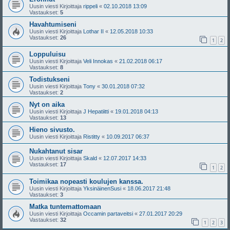
Uusin viesti Kirjoittaja
rippeli
«
02.10.2018 13:09
Vastaukset:
5
Havahtumiseni
Uusin viesti Kirjoittaja
Lothar II
«
12.05.2018 10:33
Vastaukset:
26
1
2
Loppuluisu
Uusin viesti Kirjoittaja
Veli Innokas
«
21.02.2018 06:17
Vastaukset:
8
Todistukseni
Uusin viesti Kirjoittaja
Tony
«
30.01.2018 07:32
Vastaukset:
2
Nyt on aika
Uusin viesti Kirjoittaja
J Hepatiitti
«
19.01.2018 04:13
Vastaukset:
13
Hieno sivusto.
Uusin viesti Kirjoittaja
Ristitty
«
10.09.2017 06:37
Nukahtanut sisar
Uusin viesti Kirjoittaja
Skald
«
12.07.2017 14:33
Vastaukset:
17
1
2
Toimikaa nopeasti koulujen kanssa.
Uusin viesti Kirjoittaja
YksinäinenSusi
«
18.06.2017 21:48
Vastaukset:
3
Matka tuntemattomaan
Uusin viesti Kirjoittaja
Occamin partaveitsi
«
27.01.2017 20:29
Vastaukset:
32
1
2
3