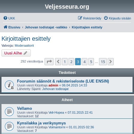
Veljesseura.org
UKK
Rekisteröidy
Kirjaudu sisään
Etusivu
Jehovan todistajat -valikko
Kirjoittajien esittely
Kirjoittajien esittely
Valvoja:
Moderaattorit
Uusi Aihe
Sivu
3
/
15
1
2
3
4
5
15
Edellinen
Seuraava
292 viestiketjua
…
Tiedotteet
Foorumin säännöt & rekisteriseloste (LUE ENSIN)
Uusin viesti Kirjoittaja
admin
«
06.04.2015 14:33
Lähetetty Sijainti:
Jehovan todistajat
Aiheet
Vellamo
Uusin viesti Kirjoittaja
Veli-Hopea
«
07.01.2015 22:41
Vastaukset:
12
Kynsilakka ja verikysymys
Uusin viesti Kirjoittaja
Voimantorni
«
01.01.2015 02:36
Vastaukset:
7