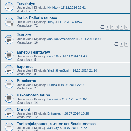
Tervehdys
Uusin viesti Kirjoittaja
Kivikko
«
15.12.2014 22:41
Vastaukset:
7
Jouko Pallarin taustaa....
Uusin viesti Kirjoittaja
Tony
«
14.12.2014 18:42
Vastaukset:
72
1
2
3
4
5
January
Uusin viesti Kirjoittaja
Jaakko Ahvenainen
«
27.11.2014 00:41
Vastaukset:
16
1
2
anne58li esittäytyy
Uusin viesti Kirjoittaja
anne58li
«
16.11.2014 11:43
Vastaukset:
5
hajonnut
Uusin viesti Kirjoittaja
YksinäinenSusi
«
14.10.2014 21:10
Vastaukset:
8
Punakarhu
Uusin viesti Kirjoittaja
Bunica
«
10.08.2014 22:56
Vastaukset:
7
Uskonnoton tarina
Uusin viesti Kirjoittaja
Luopio?
«
28.07.2014 09:02
Vastaukset:
14
Ohi on!
Uusin viesti Kirjoittaja
Eräsmies
«
26.07.2014 18:28
Vastaukset:
12
Todistajalapsuus ja -nuoruus Satakunnassa
Uusin viesti Kirjoittaja
January
«
05.07.2014 14:53