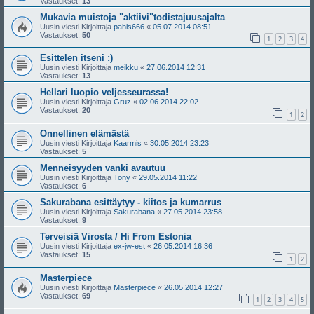
Vastaukset:
13
Mukavia muistoja "aktiivi"todistajuusajalta
Uusin viesti Kirjoittaja
pahis666
«
05.07.2014 08:51
Vastaukset:
50
1
2
3
4
Esittelen itseni :)
Uusin viesti Kirjoittaja
meikku
«
27.06.2014 12:31
Vastaukset:
13
Hellari luopio veljesseurassa!
Uusin viesti Kirjoittaja
Gruz
«
02.06.2014 22:02
Vastaukset:
20
1
2
Onnellinen elämästä
Uusin viesti Kirjoittaja
Kaarmis
«
30.05.2014 23:23
Vastaukset:
5
Menneisyyden vanki avautuu
Uusin viesti Kirjoittaja
Tony
«
29.05.2014 11:22
Vastaukset:
6
Sakurabana esittäytyy - kiitos ja kumarrus
Uusin viesti Kirjoittaja
Sakurabana
«
27.05.2014 23:58
Vastaukset:
9
Terveisiä Virosta / Hi From Estonia
Uusin viesti Kirjoittaja
ex-jw-est
«
26.05.2014 16:36
Vastaukset:
15
1
2
Masterpiece
Uusin viesti Kirjoittaja
Masterpiece
«
26.05.2014 12:27
Vastaukset:
69
1
2
3
4
5