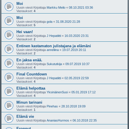
Moi
Uusin viesti Kirjoittaja
Markku Meilo
«
08.10.2021 03:36
Vastaukset:
4
Moi
Uusin viesti Kirjoittaja
gola
«
31.08.2020 21:28
Vastaukset:
5
Hei vaan!
Uusin viesti Kirjoittaja
J Hepatiitti
«
16.03.2020 23:31
Vastaukset:
2
Entinen kastamaton julistajana ja elämäni
Uusin viesti Kirjoittaja
anneliina
«
19.07.2019 20:11
Vastaukset:
2
En jaksa enää.
Uusin viesti Kirjoittaja
Sukututkija
«
09.07.2019 10:37
Vastaukset:
4
Final Countdown
Uusin viesti Kirjoittaja
J Hepatiitti
«
02.05.2019 22:59
Vastaukset:
4
Elämä helpottaa
Uusin viesti Kirjoittaja
YksinäinenSusi
«
05.01.2019 17:12
Vastaukset:
4
Minun tarinani
Uusin viesti Kirjoittaja
Pinehas
«
28.10.2018 19:09
Vastaukset:
1
Elämä vie
Uusin viesti Kirjoittaja
AnaniasHurmos
«
06.10.2018 22:35
Eronnut