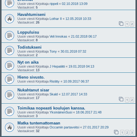
Uusin viesti Kirjoittaja
rippeli
«
02.10.2018 13:09
Vastaukset:
5
Havahtumiseni
Uusin viesti Kirjoittaja
Lothar II
«
12.05.2018 10:33
Vastaukset:
26
1
2
Loppuluisu
Uusin viesti Kirjoittaja
Veli Innokas
«
21.02.2018 06:17
Vastaukset:
8
Todistukseni
Uusin viesti Kirjoittaja
Tony
«
30.01.2018 07:32
Vastaukset:
2
Nyt on aika
Uusin viesti Kirjoittaja
J Hepatiitti
«
19.01.2018 04:13
Vastaukset:
13
Hieno sivusto.
Uusin viesti Kirjoittaja
Ristitty
«
10.09.2017 06:37
Nukahtanut sisar
Uusin viesti Kirjoittaja
Skald
«
12.07.2017 14:33
Vastaukset:
17
1
2
Toimikaa nopeasti koulujen kanssa.
Uusin viesti Kirjoittaja
YksinäinenSusi
«
18.06.2017 21:48
Vastaukset:
3
Matka tuntemattomaan
Uusin viesti Kirjoittaja
Occamin partaveitsi
«
27.01.2017 20:29
Vastaukset:
32
1
2
3