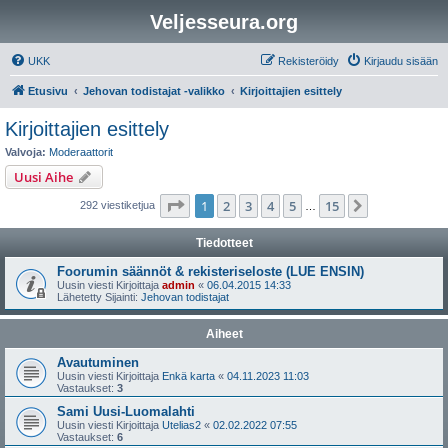
Veljesseura.org
UKK
Rekisteröidy
Kirjaudu sisään
Etusivu
Jehovan todistajat -valikko
Kirjoittajien esittely
Kirjoittajien esittely
Valvoja:
Moderaattorit
Uusi Aihe
Sivu
1
/
15
1
2
3
4
5
15
Seuraava
292 viestiketjua
…
Tiedotteet
Foorumin säännöt & rekisteriseloste (LUE ENSIN)
Uusin viesti Kirjoittaja
admin
«
06.04.2015 14:33
Lähetetty Sijainti:
Jehovan todistajat
Aiheet
Avautuminen
Uusin viesti Kirjoittaja
Enkä karta
«
04.11.2023 11:03
Vastaukset:
3
Sami Uusi-Luomalahti
Uusin viesti Kirjoittaja
Utelias2
«
02.02.2022 07:55
Vastaukset:
6