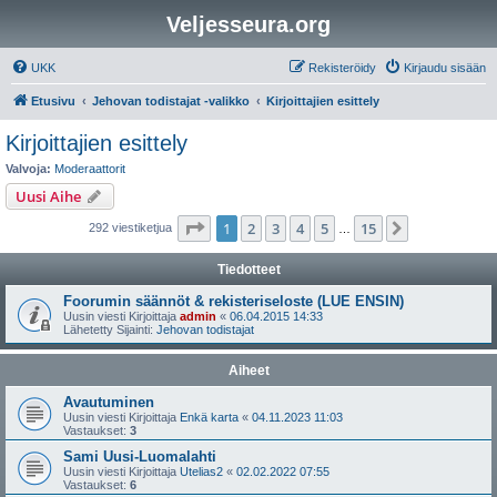
Veljesseura.org
UKK
Rekisteröidy
Kirjaudu sisään
Etusivu
Jehovan todistajat -valikko
Kirjoittajien esittely
Kirjoittajien esittely
Valvoja:
Moderaattorit
Uusi Aihe
Sivu
1
/
15
1
2
3
4
5
15
Seuraava
292 viestiketjua
…
Tiedotteet
Foorumin säännöt & rekisteriseloste (LUE ENSIN)
Uusin viesti Kirjoittaja
admin
«
06.04.2015 14:33
Lähetetty Sijainti:
Jehovan todistajat
Aiheet
Avautuminen
Uusin viesti Kirjoittaja
Enkä karta
«
04.11.2023 11:03
Vastaukset:
3
Sami Uusi-Luomalahti
Uusin viesti Kirjoittaja
Utelias2
«
02.02.2022 07:55
Vastaukset:
6