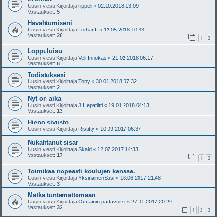
Uusin viesti Kirjoittaja
rippeli
«
02.10.2018 13:09
Vastaukset:
5
Havahtumiseni
Uusin viesti Kirjoittaja
Lothar II
«
12.05.2018 10:33
Vastaukset:
26
1
2
Loppuluisu
Uusin viesti Kirjoittaja
Veli Innokas
«
21.02.2018 06:17
Vastaukset:
8
Todistukseni
Uusin viesti Kirjoittaja
Tony
«
30.01.2018 07:32
Vastaukset:
2
Nyt on aika
Uusin viesti Kirjoittaja
J Hepatiitti
«
19.01.2018 04:13
Vastaukset:
13
Hieno sivusto.
Uusin viesti Kirjoittaja
Ristitty
«
10.09.2017 06:37
Nukahtanut sisar
Uusin viesti Kirjoittaja
Skald
«
12.07.2017 14:33
Vastaukset:
17
1
2
Toimikaa nopeasti koulujen kanssa.
Uusin viesti Kirjoittaja
YksinäinenSusi
«
18.06.2017 21:48
Vastaukset:
3
Matka tuntemattomaan
Uusin viesti Kirjoittaja
Occamin partaveitsi
«
27.01.2017 20:29
Vastaukset:
32
1
2
3