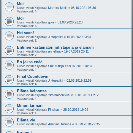
Moi
Uusin viesti Kirjoittaja
Markku Meilo
«
08.10.2021 03:36
Vastaukset:
4
Moi
Uusin viesti Kirjoittaja
gola
«
31.08.2020 21:28
Vastaukset:
5
Hei vaan!
Uusin viesti Kirjoittaja
J Hepatiitti
«
16.03.2020 23:31
Vastaukset:
2
Entinen kastamaton julistajana ja elämäni
Uusin viesti Kirjoittaja
anneliina
«
19.07.2019 20:11
Vastaukset:
2
En jaksa enää.
Uusin viesti Kirjoittaja
Sukututkija
«
09.07.2019 10:37
Vastaukset:
4
Final Countdown
Uusin viesti Kirjoittaja
J Hepatiitti
«
02.05.2019 22:59
Vastaukset:
4
Elämä helpottaa
Uusin viesti Kirjoittaja
YksinäinenSusi
«
05.01.2019 17:12
Vastaukset:
4
Minun tarinani
Uusin viesti Kirjoittaja
Pinehas
«
28.10.2018 19:09
Vastaukset:
1
Elämä vie
Uusin viesti Kirjoittaja
AnaniasHurmos
«
06.10.2018 22:35
Eronnut