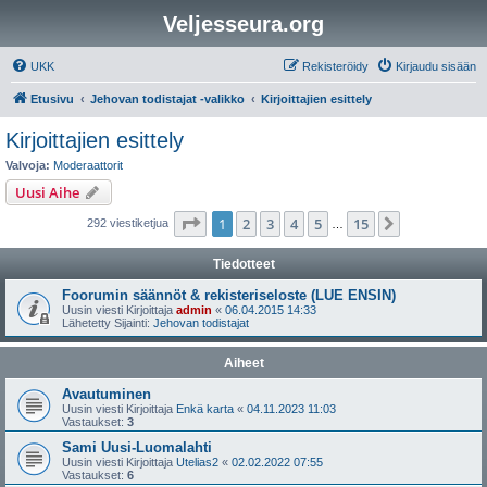
Veljesseura.org
UKK
Rekisteröidy
Kirjaudu sisään
Etusivu
Jehovan todistajat -valikko
Kirjoittajien esittely
Kirjoittajien esittely
Valvoja:
Moderaattorit
Uusi Aihe
Sivu
1
/
15
1
2
3
4
5
15
Seuraava
292 viestiketjua
…
Tiedotteet
Foorumin säännöt & rekisteriseloste (LUE ENSIN)
Uusin viesti Kirjoittaja
admin
«
06.04.2015 14:33
Lähetetty Sijainti:
Jehovan todistajat
Aiheet
Avautuminen
Uusin viesti Kirjoittaja
Enkä karta
«
04.11.2023 11:03
Vastaukset:
3
Sami Uusi-Luomalahti
Uusin viesti Kirjoittaja
Utelias2
«
02.02.2022 07:55
Vastaukset:
6