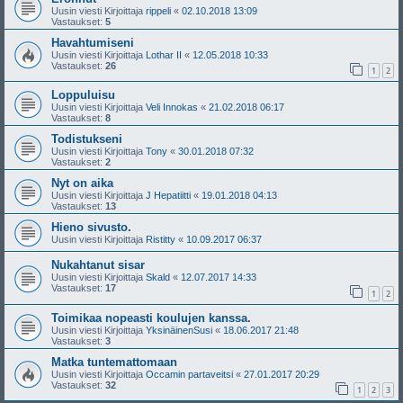
Uusin viesti Kirjoittaja
rippeli
«
02.10.2018 13:09
Vastaukset:
5
Havahtumiseni
Uusin viesti Kirjoittaja
Lothar II
«
12.05.2018 10:33
Vastaukset:
26
1
2
Loppuluisu
Uusin viesti Kirjoittaja
Veli Innokas
«
21.02.2018 06:17
Vastaukset:
8
Todistukseni
Uusin viesti Kirjoittaja
Tony
«
30.01.2018 07:32
Vastaukset:
2
Nyt on aika
Uusin viesti Kirjoittaja
J Hepatiitti
«
19.01.2018 04:13
Vastaukset:
13
Hieno sivusto.
Uusin viesti Kirjoittaja
Ristitty
«
10.09.2017 06:37
Nukahtanut sisar
Uusin viesti Kirjoittaja
Skald
«
12.07.2017 14:33
Vastaukset:
17
1
2
Toimikaa nopeasti koulujen kanssa.
Uusin viesti Kirjoittaja
YksinäinenSusi
«
18.06.2017 21:48
Vastaukset:
3
Matka tuntemattomaan
Uusin viesti Kirjoittaja
Occamin partaveitsi
«
27.01.2017 20:29
Vastaukset:
32
1
2
3