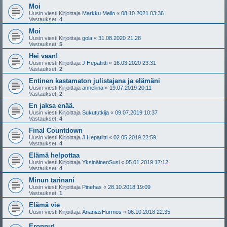
Moi
Uusin viesti Kirjoittaja
Markku Meilo
«
08.10.2021 03:36
Vastaukset:
4
Moi
Uusin viesti Kirjoittaja
gola
«
31.08.2020 21:28
Vastaukset:
5
Hei vaan!
Uusin viesti Kirjoittaja
J Hepatiitti
«
16.03.2020 23:31
Vastaukset:
2
Entinen kastamaton julistajana ja elämäni
Uusin viesti Kirjoittaja
anneliina
«
19.07.2019 20:11
Vastaukset:
2
En jaksa enää.
Uusin viesti Kirjoittaja
Sukututkija
«
09.07.2019 10:37
Vastaukset:
4
Final Countdown
Uusin viesti Kirjoittaja
J Hepatiitti
«
02.05.2019 22:59
Vastaukset:
4
Elämä helpottaa
Uusin viesti Kirjoittaja
YksinäinenSusi
«
05.01.2019 17:12
Vastaukset:
4
Minun tarinani
Uusin viesti Kirjoittaja
Pinehas
«
28.10.2018 19:09
Vastaukset:
1
Elämä vie
Uusin viesti Kirjoittaja
AnaniasHurmos
«
06.10.2018 22:35
Eronnut