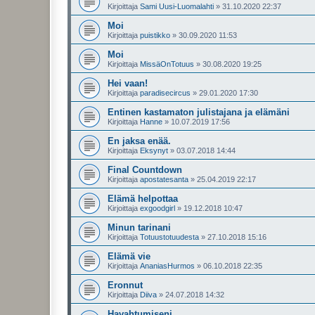
Kirjoittaja
Sami Uusi-Luomalahti
»
31.10.2020 22:37
Moi
Kirjoittaja
puistikko
»
30.09.2020 11:53
Moi
Kirjoittaja
MissäOnTotuus
»
30.08.2020 19:25
Hei vaan!
Kirjoittaja
paradisecircus
»
29.01.2020 17:30
Entinen kastamaton julistajana ja elämäni
Kirjoittaja
Hanne
»
10.07.2019 17:56
En jaksa enää.
Kirjoittaja
Eksynyt
»
03.07.2018 14:44
Final Countdown
Kirjoittaja
apostatesanta
»
25.04.2019 22:17
Elämä helpottaa
Kirjoittaja
exgoodgirl
»
19.12.2018 10:47
Minun tarinani
Kirjoittaja
Totuustotuudesta
»
27.10.2018 15:16
Elämä vie
Kirjoittaja
AnaniasHurmos
»
06.10.2018 22:35
Eronnut
Kirjoittaja
Diiva
»
24.07.2018 14:32
Havahtumiseni