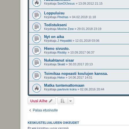
Kirjoittaja
SonOfJesus
»
13.09.2012 21:15
Loppuluisu
Kirjoittaja
Pinehas
»
04.02.2018 11:18
Todistukseni
Kirjoittaja
Moshe Zew
»
29.01.2018 23:19
Nyt on aika
Kirjoittaja
J Hepatiitti
»
12.01.2018 03:06
Hieno sivusto.
Kirjoittaja
Ristitty
»
10.09.2017 06:37
Nukahtanut sisar
Kirjoittaja
Skald
»
30.03.2017 20:13
Toimikaa nopeasti koulujen kanssa.
Kirjoittaja
Heke
»
14.06.2017 14:01
Matka tuntemattomaan
Kirjoittaja
pavlovin koira
»
02.06.2016 20:44
Uusi Aihe
Palaa etusivulle
KESKUSTELUALUEEN OIKEUDET
Et voi
kirjoittaa uusia viestejä