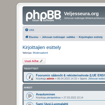
Veljesseura.org
Jehovan todistajat lähitarkastelussa
UKK
Etusivu
Jehovan todistajat -valikko
Kirjoittajien esittely
Kirjoittajien esittely
Valvoja:
Moderaattorit
Uusi Aihe
TIEDOTTEET
Foorumin säännöt & rekisteriseloste (LUE ENSI
Kirjoittaja
admin
»
06.04.2015 14:33
» Sijainti:
Jehovan todist
AIHEET
Avautuminen
Kirjoittaja
pienipelokas
»
27.03.2022 22:14
Sami Uusi-Luomalahti