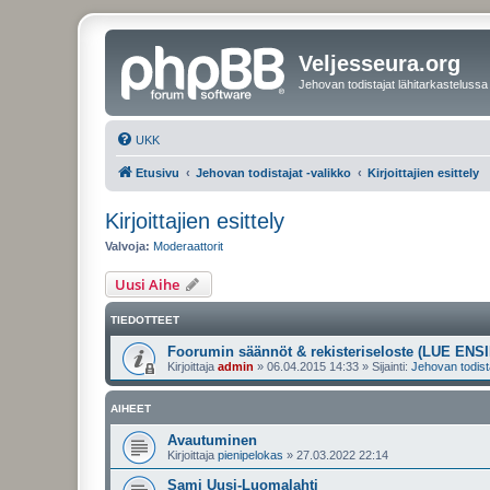
Veljesseura.org
Jehovan todistajat lähitarkastelussa
UKK
Etusivu
Jehovan todistajat -valikko
Kirjoittajien esittely
Kirjoittajien esittely
Valvoja:
Moderaattorit
Uusi Aihe
TIEDOTTEET
Foorumin säännöt & rekisteriseloste (LUE ENSI
Kirjoittaja
admin
»
06.04.2015 14:33
» Sijainti:
Jehovan todist
AIHEET
Avautuminen
Kirjoittaja
pienipelokas
»
27.03.2022 22:14
Sami Uusi-Luomalahti