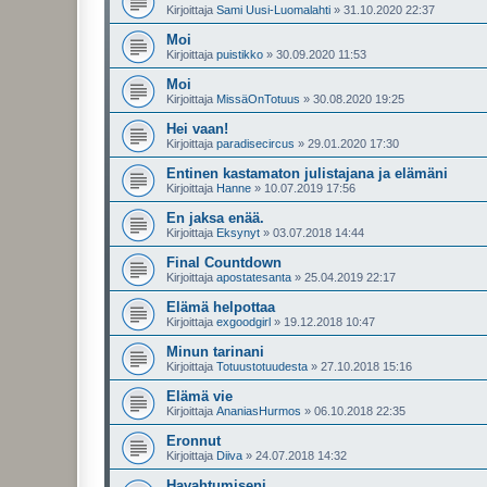
Kirjoittaja
Sami Uusi-Luomalahti
»
31.10.2020 22:37
Moi
Kirjoittaja
puistikko
»
30.09.2020 11:53
Moi
Kirjoittaja
MissäOnTotuus
»
30.08.2020 19:25
Hei vaan!
Kirjoittaja
paradisecircus
»
29.01.2020 17:30
Entinen kastamaton julistajana ja elämäni
Kirjoittaja
Hanne
»
10.07.2019 17:56
En jaksa enää.
Kirjoittaja
Eksynyt
»
03.07.2018 14:44
Final Countdown
Kirjoittaja
apostatesanta
»
25.04.2019 22:17
Elämä helpottaa
Kirjoittaja
exgoodgirl
»
19.12.2018 10:47
Minun tarinani
Kirjoittaja
Totuustotuudesta
»
27.10.2018 15:16
Elämä vie
Kirjoittaja
AnaniasHurmos
»
06.10.2018 22:35
Eronnut
Kirjoittaja
Diiva
»
24.07.2018 14:32
Havahtumiseni