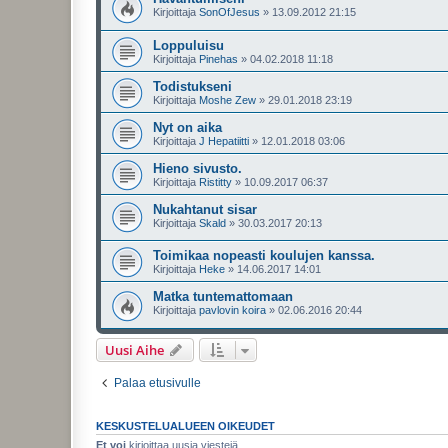
Kirjoittaja
SonOfJesus
»
13.09.2012 21:15
Loppuluisu
Kirjoittaja
Pinehas
»
04.02.2018 11:18
Todistukseni
Kirjoittaja
Moshe Zew
»
29.01.2018 23:19
Nyt on aika
Kirjoittaja
J Hepatiitti
»
12.01.2018 03:06
Hieno sivusto.
Kirjoittaja
Ristitty
»
10.09.2017 06:37
Nukahtanut sisar
Kirjoittaja
Skald
»
30.03.2017 20:13
Toimikaa nopeasti koulujen kanssa.
Kirjoittaja
Heke
»
14.06.2017 14:01
Matka tuntemattomaan
Kirjoittaja
pavlovin koira
»
02.06.2016 20:44
Uusi Aihe
Palaa etusivulle
KESKUSTELUALUEEN OIKEUDET
Et voi
kirjoittaa uusia viestejä