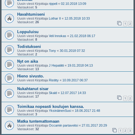
Uusin viesti Kirjoittaja
rippeli
«
02.10.2018 13:09
Vastaukset:
5
Havahtumiseni
Uusin viesti Kirjoittaja
Lothar II
«
12.05.2018 10:33
Vastaukset:
26
1
2
Loppuluisu
Uusin viesti Kirjoittaja
Veli Innokas
«
21.02.2018 06:17
Vastaukset:
8
Todistukseni
Uusin viesti Kirjoittaja
Tony
«
30.01.2018 07:32
Vastaukset:
2
Nyt on aika
Uusin viesti Kirjoittaja
J Hepatiitti
«
19.01.2018 04:13
Vastaukset:
13
Hieno sivusto.
Uusin viesti Kirjoittaja
Ristitty
«
10.09.2017 06:37
Nukahtanut sisar
Uusin viesti Kirjoittaja
Skald
«
12.07.2017 14:33
Vastaukset:
17
1
2
Toimikaa nopeasti koulujen kanssa.
Uusin viesti Kirjoittaja
YksinäinenSusi
«
18.06.2017 21:48
Vastaukset:
3
Matka tuntemattomaan
Uusin viesti Kirjoittaja
Occamin partaveitsi
«
27.01.2017 20:29
Vastaukset:
32
1
2
3