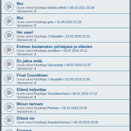
Moi
Uusin viesti Kirjoittaja
Markku Meilo
«
08.10.2021 03:36
Vastaukset:
4
Moi
Uusin viesti Kirjoittaja
gola
«
31.08.2020 21:28
Vastaukset:
5
Hei vaan!
Uusin viesti Kirjoittaja
J Hepatiitti
«
16.03.2020 23:31
Vastaukset:
2
Entinen kastamaton julistajana ja elämäni
Uusin viesti Kirjoittaja
anneliina
«
19.07.2019 20:11
Vastaukset:
2
En jaksa enää.
Uusin viesti Kirjoittaja
Sukututkija
«
09.07.2019 10:37
Vastaukset:
4
Final Countdown
Uusin viesti Kirjoittaja
J Hepatiitti
«
02.05.2019 22:59
Vastaukset:
4
Elämä helpottaa
Uusin viesti Kirjoittaja
YksinäinenSusi
«
05.01.2019 17:12
Vastaukset:
4
Minun tarinani
Uusin viesti Kirjoittaja
Pinehas
«
28.10.2018 19:09
Vastaukset:
1
Elämä vie
Uusin viesti Kirjoittaja
AnaniasHurmos
«
06.10.2018 22:35
Eronnut