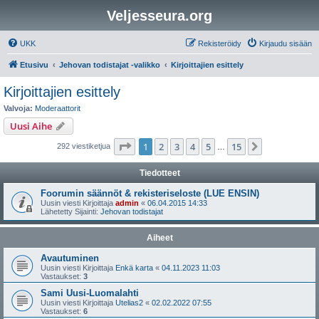
Veljesseura.org
UKK
Rekisteröidy
Kirjaudu sisään
Etusivu
Jehovan todistajat -valikko
Kirjoittajien esittely
Kirjoittajien esittely
Valvoja:
Moderaattorit
Uusi Aihe
Sivu
1
/
15
1
2
3
4
5
15
Seuraava
292 viestiketjua
…
Tiedotteet
Foorumin säännöt & rekisteriseloste (LUE ENSIN)
Uusin viesti Kirjoittaja
admin
«
06.04.2015 14:33
Lähetetty Sijainti:
Jehovan todistajat
Aiheet
Avautuminen
Uusin viesti Kirjoittaja
Enkä karta
«
04.11.2023 11:03
Vastaukset:
3
Sami Uusi-Luomalahti
Uusin viesti Kirjoittaja
Utelias2
«
02.02.2022 07:55
Vastaukset:
6