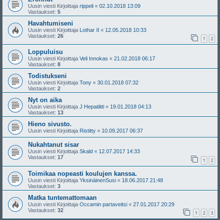
Uusin viesti Kirjoittaja
rippeli
«
02.10.2018 13:09
Vastaukset:
5
Havahtumiseni
Uusin viesti Kirjoittaja
Lothar II
«
12.05.2018 10:33
Vastaukset:
26
1
2
Loppuluisu
Uusin viesti Kirjoittaja
Veli Innokas
«
21.02.2018 06:17
Vastaukset:
8
Todistukseni
Uusin viesti Kirjoittaja
Tony
«
30.01.2018 07:32
Vastaukset:
2
Nyt on aika
Uusin viesti Kirjoittaja
J Hepatiitti
«
19.01.2018 04:13
Vastaukset:
13
Hieno sivusto.
Uusin viesti Kirjoittaja
Ristitty
«
10.09.2017 06:37
Nukahtanut sisar
Uusin viesti Kirjoittaja
Skald
«
12.07.2017 14:33
Vastaukset:
17
1
2
Toimikaa nopeasti koulujen kanssa.
Uusin viesti Kirjoittaja
YksinäinenSusi
«
18.06.2017 21:48
Vastaukset:
3
Matka tuntemattomaan
Uusin viesti Kirjoittaja
Occamin partaveitsi
«
27.01.2017 20:29
Vastaukset:
32
1
2
3