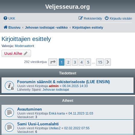
Veljesseura.org
UKK
Rekisteröidy
Kirjaudu sisään
Etusivu
Jehovan todistajat -valikko
Kirjoittajien esittely
Kirjoittajien esittely
Valvoja:
Moderaattorit
Uusi Aihe
Sivu
1
/
15
1
2
3
4
5
15
Seuraava
292 viestiketjua
…
Tiedotteet
Foorumin säännöt & rekisteriseloste (LUE ENSIN)
Uusin viesti Kirjoittaja
admin
«
06.04.2015 14:33
Lähetetty Sijainti:
Jehovan todistajat
Aiheet
Avautuminen
Uusin viesti Kirjoittaja
Enkä karta
«
04.11.2023 11:03
Vastaukset:
3
Sami Uusi-Luomalahti
Uusin viesti Kirjoittaja
Utelias2
«
02.02.2022 07:55
Vastaukset:
6