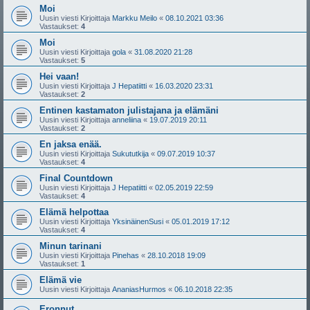
Moi
Uusin viesti Kirjoittaja
Markku Meilo
«
08.10.2021 03:36
Vastaukset:
4
Moi
Uusin viesti Kirjoittaja
gola
«
31.08.2020 21:28
Vastaukset:
5
Hei vaan!
Uusin viesti Kirjoittaja
J Hepatiitti
«
16.03.2020 23:31
Vastaukset:
2
Entinen kastamaton julistajana ja elämäni
Uusin viesti Kirjoittaja
anneliina
«
19.07.2019 20:11
Vastaukset:
2
En jaksa enää.
Uusin viesti Kirjoittaja
Sukututkija
«
09.07.2019 10:37
Vastaukset:
4
Final Countdown
Uusin viesti Kirjoittaja
J Hepatiitti
«
02.05.2019 22:59
Vastaukset:
4
Elämä helpottaa
Uusin viesti Kirjoittaja
YksinäinenSusi
«
05.01.2019 17:12
Vastaukset:
4
Minun tarinani
Uusin viesti Kirjoittaja
Pinehas
«
28.10.2018 19:09
Vastaukset:
1
Elämä vie
Uusin viesti Kirjoittaja
AnaniasHurmos
«
06.10.2018 22:35
Eronnut