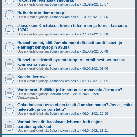
rokotusten vastaista sanomaa
Uusin viesti Kirjoittaja
Johanneksen poika
«
13.09.2021 16:57
Rutherfordin demonioppi
Uusin viesti Kirjoittaja
Johanneksen poika
«
13.09.2021 16:56
Jeesuksen Kristuksen toinen tuleminen ja toinen läsnäolo -
1874?
Uusin viesti Kirjoittaja
Johanneksen poika
«
27.08.2021 15:59
Russell uskoi, että Jumala mahdollisesti tuotti kasvi- ja
eläinlajit kehitysopin avulla
Uusin viesti Kirjoittaja
Johanneksen poika
«
25.08.2021 00:48
Russellin keksimä pyramidioppi oli virallisesti voimassa
kymmeniä vuosia
Uusin viesti Kirjoittaja
Johanneksen poika
«
09.08.2021 01:46
Kaaviot kertovat
Uusin viesti Kirjoittaja
Johanneksen poika
«
07.08.2021 16:05
Vartiotorni: Estääkö jokin sinua seuraamasta Jeesusta?
Uusin viesti Kirjoittaja
Markku Meilo
«
29.07.2021 04:28
Vastaukset:
1
Onko hakasuluissa oleva teksti Jumalan sanaa? Jos ei, miksi
hakasulkuja on poistettu?
Uusin viesti Kirjoittaja
Johanneksen poika
«
06.04.2021 20:36
Vanhat fossiilit haastavat Jehovan todistajien
paratiisiopetukset
Uusin viesti Kirjoittaja
Johanneksen poika
«
04.04.2021 16:21