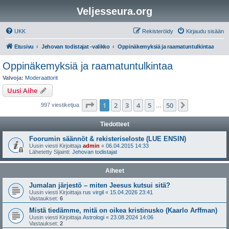
Veljesseura.org
UKK
Rekisteröidy
Kirjaudu sisään
Etusivu
Jehovan todistajat -valikko
Oppinäkemyksiä ja raamatuntulkintaa
Oppinäkemyksiä ja raamatuntulkintaa
Valvoja:
Moderaattorit
Uusi Aihe
Sivu
1
/
50
1
2
3
4
5
50
Seuraava
997 viestiketjua
…
Tiedotteet
Foorumin säännöt & rekisteriseloste (LUE ENSIN)
Uusin viesti Kirjoittaja
admin
«
06.04.2015 14:33
Lähetetty Sijainti:
Jehovan todistajat
Aiheet
Jumalan järjestö – miten Jeesus kutsui sitä?
Uusin viesti Kirjoittaja
rus virgil
«
15.04.2026 23:41
Vastaukset:
6
Mistä tiedämme, mitä on oikea kristinusko (Kaarlo Arffman)
Uusin viesti Kirjoittaja
Astrologi
«
23.08.2024 14:06
Vastaukset:
2