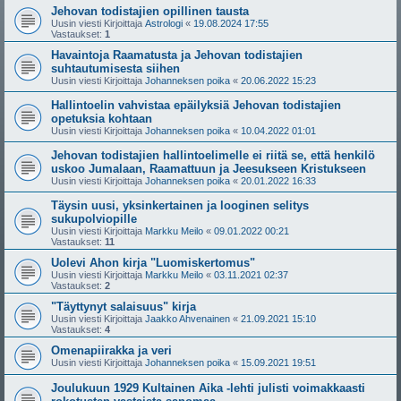
Jehovan todistajien opillinen tausta
Uusin viesti Kirjoittaja
Astrologi
«
19.08.2024 17:55
Vastaukset:
1
Havaintoja Raamatusta ja Jehovan todistajien
suhtautumisesta siihen
Uusin viesti Kirjoittaja
Johanneksen poika
«
20.06.2022 15:23
Hallintoelin vahvistaa epäilyksiä Jehovan todistajien
opetuksia kohtaan
Uusin viesti Kirjoittaja
Johanneksen poika
«
10.04.2022 01:01
Jehovan todistajien hallintoelimelle ei riitä se, että henkilö
uskoo Jumalaan, Raamattuun ja Jeesukseen Kristukseen
Uusin viesti Kirjoittaja
Johanneksen poika
«
20.01.2022 16:33
Täysin uusi, yksinkertainen ja looginen selitys
sukupolviopille
Uusin viesti Kirjoittaja
Markku Meilo
«
09.01.2022 00:21
Vastaukset:
11
Uolevi Ahon kirja "Luomiskertomus"
Uusin viesti Kirjoittaja
Markku Meilo
«
03.11.2021 02:37
Vastaukset:
2
"Täyttynyt salaisuus" kirja
Uusin viesti Kirjoittaja
Jaakko Ahvenainen
«
21.09.2021 15:10
Vastaukset:
4
Omenapiirakka ja veri
Uusin viesti Kirjoittaja
Johanneksen poika
«
15.09.2021 19:51
Joulukuun 1929 Kultainen Aika -lehti julisti voimakkaasti