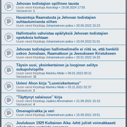
Jehovan todistajien opillinen tausta
Uusin viesti Kirjoittaja
Astrologi
«
19.08.2024 17:55
Vastaukset:
1
Havaintoja Raamatusta ja Jehovan todistajien
suhtautumisesta siihen
Uusin viesti Kirjoittaja
Johanneksen poika
«
20.06.2022 15:23
Hallintoelin vahvistaa epäilyksiä Jehovan todistajien
opetuksia kohtaan
Uusin viesti Kirjoittaja
Johanneksen poika
«
10.04.2022 01:01
Jehovan todistajien hallintoelimelle ei riitä se, että henkilö
uskoo Jumalaan, Raamattuun ja Jeesukseen Kristukseen
Uusin viesti Kirjoittaja
Johanneksen poika
«
20.01.2022 16:33
Täysin uusi, yksinkertainen ja looginen selitys
sukupolviopille
Uusin viesti Kirjoittaja
Markku Meilo
«
09.01.2022 00:21
Vastaukset:
11
Uolevi Ahon kirja "Luomiskertomus"
Uusin viesti Kirjoittaja
Markku Meilo
«
03.11.2021 02:37
Vastaukset:
2
"Täyttynyt salaisuus" kirja
Uusin viesti Kirjoittaja
Jaakko Ahvenainen
«
21.09.2021 15:10
Vastaukset:
4
Omenapiirakka ja veri
Uusin viesti Kirjoittaja
Johanneksen poika
«
15.09.2021 19:51
Joulukuun 1929 Kultainen Aika -lehti julisti voimakkaasti