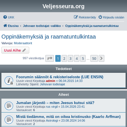
Veljesseura.org
UKK
Rekisteröidy
Kirjaudu sisään
Etusivu
Jehovan todistajat -valikko
Oppinäkemyksiä ja raamatuntulkintaa
Oppinäkemyksiä ja raamatuntulkintaa
Valvoja:
Moderaattorit
Uusi Aihe
Sivu
1
/
50
1
2
3
4
5
50
Seuraava
997 viestiketjua
…
Tiedotteet
Foorumin säännöt & rekisteriseloste (LUE ENSIN)
Uusin viesti Kirjoittaja
admin
«
06.04.2015 14:33
Lähetetty Sijainti:
Jehovan todistajat
Aiheet
Jumalan järjestö – miten Jeesus kutsui sitä?
Uusin viesti Kirjoittaja
rus virgil
«
15.04.2026 23:41
Vastaukset:
6
Mistä tiedämme, mitä on oikea kristinusko (Kaarlo Arffman)
Uusin viesti Kirjoittaja
Astrologi
«
23.08.2024 14:06
Vastaukset:
2