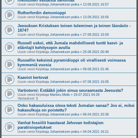
rokotusten vastaista sanomaa
Uusin viesti Kirjoittaja
Johanneksen poika
«
13.09.2021 16:57
Rutherfordin demonioppi
Uusin viesti Kirjoittaja
Johanneksen poika
«
13.09.2021 16:56
Jeesuksen Kristuksen toinen tuleminen ja toinen läsnäolo -
1874?
Uusin viesti Kirjoittaja
Johanneksen poika
«
27.08.2021 15:59
Russell uskoi, että Jumala mahdollisesti tuotti kasvi- ja
eläinlajit kehitysopin avulla
Uusin viesti Kirjoittaja
Johanneksen poika
«
25.08.2021 00:48
Russellin keksimä pyramidioppi oli virallisesti voimassa
kymmeniä vuosia
Uusin viesti Kirjoittaja
Johanneksen poika
«
09.08.2021 01:46
Kaaviot kertovat
Uusin viesti Kirjoittaja
Johanneksen poika
«
07.08.2021 16:05
Vartiotorni: Estääkö jokin sinua seuraamasta Jeesusta?
Uusin viesti Kirjoittaja
Markku Meilo
«
29.07.2021 04:28
Vastaukset:
1
Onko hakasuluissa oleva teksti Jumalan sanaa? Jos ei, miksi
hakasulkuja on poistettu?
Uusin viesti Kirjoittaja
Johanneksen poika
«
06.04.2021 20:36
Vanhat fossiilit haastavat Jehovan todistajien
paratiisiopetukset
Uusin viesti Kirjoittaja
Johanneksen poika
«
04.04.2021 16:21