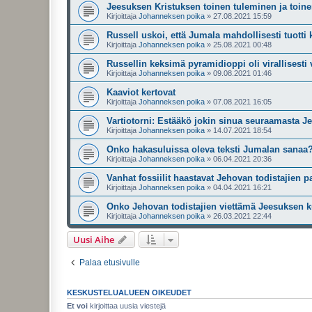
Jeesuksen Kristuksen toinen tuleminen ja toine
Kirjoittaja
Johanneksen poika
»
27.08.2021 15:59
Russell uskoi, että Jumala mahdollisesti tuotti k
Kirjoittaja
Johanneksen poika
»
25.08.2021 00:48
Russellin keksimä pyramidioppi oli virallises
Kirjoittaja
Johanneksen poika
»
09.08.2021 01:46
Kaaviot kertovat
Kirjoittaja
Johanneksen poika
»
07.08.2021 16:05
Vartiotorni: Estääkö jokin sinua seuraamasta J
Kirjoittaja
Johanneksen poika
»
14.07.2021 18:54
Onko hakasuluissa oleva teksti Jumalan sanaa? 
Kirjoittaja
Johanneksen poika
»
06.04.2021 20:36
Vanhat fossiilit haastavat Jehovan todistajien p
Kirjoittaja
Johanneksen poika
»
04.04.2021 16:21
Onko Jehovan todistajien viettämä Jeesuksen 
Kirjoittaja
Johanneksen poika
»
26.03.2021 22:44
Uusi Aihe
Palaa etusivulle
KESKUSTELUALUEEN OIKEUDET
Et voi
kirjoittaa uusia viestejä