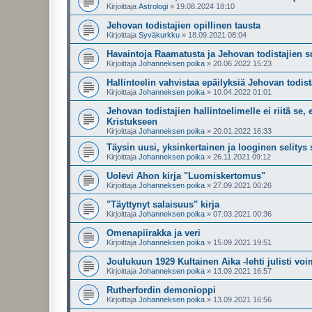
Kirjoittaja
Astrologi
»
19.08.2024 18:10
Jehovan todistajien opillinen tausta
Kirjoittaja
Syväkurkku
»
18.09.2021 08:04
Havaintoja Raamatusta ja Jehovan todistajien s
Kirjoittaja
Johanneksen poika
»
20.06.2022 15:23
Hallintoelin vahvistaa epäilyksiä Jehovan todis
Kirjoittaja
Johanneksen poika
»
10.04.2022 01:01
Jehovan todistajien hallintoelimelle ei riitä s
Kristukseen
Kirjoittaja
Johanneksen poika
»
20.01.2022 16:33
Täysin uusi, yksinkertainen ja looginen selitys
Kirjoittaja
Johanneksen poika
»
26.11.2021 09:12
Uolevi Ahon kirja "Luomiskertomus"
Kirjoittaja
Johanneksen poika
»
27.09.2021 00:26
"Täyttynyt salaisuus" kirja
Kirjoittaja
Johanneksen poika
»
07.03.2021 00:36
Omenapiirakka ja veri
Kirjoittaja
Johanneksen poika
»
15.09.2021 19:51
Joulukuun 1929 Kultainen Aika -lehti julisti vo
Kirjoittaja
Johanneksen poika
»
13.09.2021 16:57
Rutherfordin demonioppi
Kirjoittaja
Johanneksen poika
»
13.09.2021 16:56