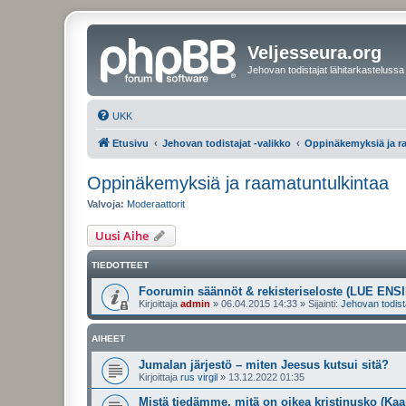
Veljesseura.org
Jehovan todistajat lähitarkastelussa
UKK
Etusivu
Jehovan todistajat -valikko
Oppinäkemyksiä ja r
Oppinäkemyksiä ja raamatuntulkintaa
Valvoja:
Moderaattorit
Uusi Aihe
TIEDOTTEET
Foorumin säännöt & rekisteriseloste (LUE ENSI
Kirjoittaja
admin
»
06.04.2015 14:33
» Sijainti:
Jehovan todist
AIHEET
Jumalan järjestö – miten Jeesus kutsui sitä?
Kirjoittaja
rus virgil
»
13.12.2022 01:35
Mistä tiedämme, mitä on oikea kristinusko (Kaa