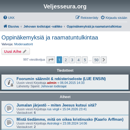
Veljesseura.org
UKK
Rekisteröidy
Kirjaudu sisään
Etusivu
Jehovan todistajat -valikko
Oppinäkemyksiä ja raamatuntulkintaa
Oppinäkemyksiä ja raamatuntulkintaa
Valvoja:
Moderaattorit
Uusi Aihe
Sivu
1
/
50
1
2
3
4
5
50
Seuraava
997 viestiketjua
…
Tiedotteet
Foorumin säännöt & rekisteriseloste (LUE ENSIN)
Uusin viesti Kirjoittaja
admin
«
06.04.2015 14:33
Lähetetty Sijainti:
Jehovan todistajat
Aiheet
Jumalan järjestö – miten Jeesus kutsui sitä?
Uusin viesti Kirjoittaja
rus virgil
«
15.04.2026 23:41
Vastaukset:
6
Mistä tiedämme, mitä on oikea kristinusko (Kaarlo Arffman)
Uusin viesti Kirjoittaja
Astrologi
«
23.08.2024 14:06
Vastaukset:
2