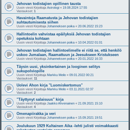
Jehovan todistajien opillinen tausta
Uusin viesti Kirjoittaja
Astrologi
«
19.08.2024 17:55
Vastaukset:
1
Havaintoja Raamatusta ja Jehovan todistajien
suhtautumisesta siihen
Uusin viesti Kirjoittaja
Johanneksen poika
«
20.06.2022 15:23
Hallintoelin vahvistaa epäilyksiä Jehovan todistajien
opetuksia kohtaan
Uusin viesti Kirjoittaja
Johanneksen poika
«
10.04.2022 01:01
Jehovan todistajien hallintoelimelle ei riitä se, että henkilö
uskoo Jumalaan, Raamattuun ja Jeesukseen Kristukseen
Uusin viesti Kirjoittaja
Johanneksen poika
«
20.01.2022 16:33
Täysin uusi, yksinkertainen ja looginen selitys
sukupolviopille
Uusin viesti Kirjoittaja
Markku Meilo
«
09.01.2022 00:21
Vastaukset:
11
Uolevi Ahon kirja "Luomiskertomus"
Uusin viesti Kirjoittaja
Markku Meilo
«
03.11.2021 02:37
Vastaukset:
2
"Täyttynyt salaisuus" kirja
Uusin viesti Kirjoittaja
Jaakko Ahvenainen
«
21.09.2021 15:10
Vastaukset:
4
Omenapiirakka ja veri
Uusin viesti Kirjoittaja
Johanneksen poika
«
15.09.2021 19:51
Joulukuun 1929 Kultainen Aika -lehti julisti voimakkaasti