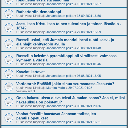
rokotusten vastaista sanomaa
Uusin viesti Kirjoittaja
Johanneksen poika
«
13.09.2021 16:57
Rutherfordin demonioppi
Uusin viesti Kirjoittaja
Johanneksen poika
«
13.09.2021 16:56
Jeesuksen Kristuksen toinen tuleminen ja toinen läsnäolo -
1874?
Uusin viesti Kirjoittaja
Johanneksen poika
«
27.08.2021 15:59
Russell uskoi, että Jumala mahdollisesti tuotti kasvi- ja
eläinlajit kehitysopin avulla
Uusin viesti Kirjoittaja
Johanneksen poika
«
25.08.2021 00:48
Russellin keksimä pyramidioppi oli virallisesti voimassa
kymmeniä vuosia
Uusin viesti Kirjoittaja
Johanneksen poika
«
09.08.2021 01:46
Kaaviot kertovat
Uusin viesti Kirjoittaja
Johanneksen poika
«
07.08.2021 16:05
Vartiotorni: Estääkö jokin sinua seuraamasta Jeesusta?
Uusin viesti Kirjoittaja
Markku Meilo
«
29.07.2021 04:28
Vastaukset:
1
Onko hakasuluissa oleva teksti Jumalan sanaa? Jos ei, miksi
hakasulkuja on poistettu?
Uusin viesti Kirjoittaja
Johanneksen poika
«
06.04.2021 20:36
Vanhat fossiilit haastavat Jehovan todistajien
paratiisiopetukset
Uusin viesti Kirjoittaja
Johanneksen poika
«
04.04.2021 16:21