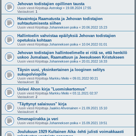
Jehovan todistajien opillinen tausta
Uusin viesti Kirjoittaja
Astrologi
«
19.08.2024 17:55
Vastaukset:
1
Havaintoja Raamatusta ja Jehovan todistajien
suhtautumisesta siihen
Uusin viesti Kirjoittaja
Johanneksen poika
«
20.06.2022 15:23
Hallintoelin vahvistaa epäilyksiä Jehovan todistajien
opetuksia kohtaan
Uusin viesti Kirjoittaja
Johanneksen poika
«
10.04.2022 01:01
Jehovan todistajien hallintoelimelle ei riitä se, että henkilö
uskoo Jumalaan, Raamattuun ja Jeesukseen Kristukseen
Uusin viesti Kirjoittaja
Johanneksen poika
«
20.01.2022 16:33
Täysin uusi, yksinkertainen ja looginen selitys
sukupolviopille
Uusin viesti Kirjoittaja
Markku Meilo
«
09.01.2022 00:21
Vastaukset:
11
Uolevi Ahon kirja "Luomiskertomus"
Uusin viesti Kirjoittaja
Markku Meilo
«
03.11.2021 02:37
Vastaukset:
2
"Täyttynyt salaisuus" kirja
Uusin viesti Kirjoittaja
Jaakko Ahvenainen
«
21.09.2021 15:10
Vastaukset:
4
Omenapiirakka ja veri
Uusin viesti Kirjoittaja
Johanneksen poika
«
15.09.2021 19:51
Joulukuun 1929 Kultainen Aika -lehti julisti voimakkaasti