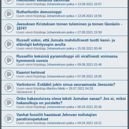
rokotusten vastaista sanomaa
Uusin viesti Kirjoittaja
Johanneksen poika
«
13.09.2021 16:57
Rutherfordin demonioppi
Uusin viesti Kirjoittaja
Johanneksen poika
«
13.09.2021 16:56
Jeesuksen Kristuksen toinen tuleminen ja toinen läsnäolo -
1874?
Uusin viesti Kirjoittaja
Johanneksen poika
«
27.08.2021 15:59
Russell uskoi, että Jumala mahdollisesti tuotti kasvi- ja
eläinlajit kehitysopin avulla
Uusin viesti Kirjoittaja
Johanneksen poika
«
25.08.2021 00:48
Russellin keksimä pyramidioppi oli virallisesti voimassa
kymmeniä vuosia
Uusin viesti Kirjoittaja
Johanneksen poika
«
09.08.2021 01:46
Kaaviot kertovat
Uusin viesti Kirjoittaja
Johanneksen poika
«
07.08.2021 16:05
Vartiotorni: Estääkö jokin sinua seuraamasta Jeesusta?
Uusin viesti Kirjoittaja
Markku Meilo
«
29.07.2021 04:28
Vastaukset:
1
Onko hakasuluissa oleva teksti Jumalan sanaa? Jos ei, miksi
hakasulkuja on poistettu?
Uusin viesti Kirjoittaja
Johanneksen poika
«
06.04.2021 20:36
Vanhat fossiilit haastavat Jehovan todistajien
paratiisiopetukset
Uusin viesti Kirjoittaja
Johanneksen poika
«
04.04.2021 16:21