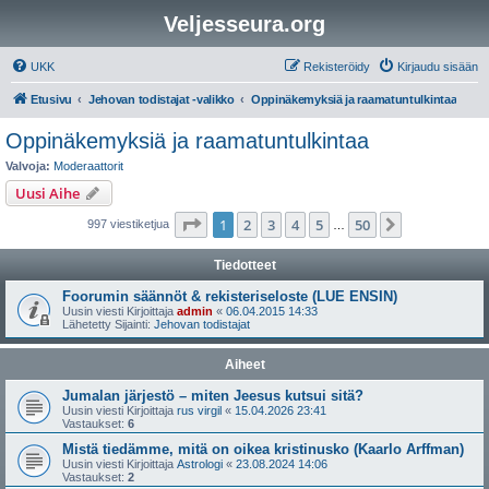
Veljesseura.org
UKK
Rekisteröidy
Kirjaudu sisään
Etusivu
Jehovan todistajat -valikko
Oppinäkemyksiä ja raamatuntulkintaa
Oppinäkemyksiä ja raamatuntulkintaa
Valvoja:
Moderaattorit
Uusi Aihe
Sivu
1
/
50
1
2
3
4
5
50
Seuraava
997 viestiketjua
…
Tiedotteet
Foorumin säännöt & rekisteriseloste (LUE ENSIN)
Uusin viesti Kirjoittaja
admin
«
06.04.2015 14:33
Lähetetty Sijainti:
Jehovan todistajat
Aiheet
Jumalan järjestö – miten Jeesus kutsui sitä?
Uusin viesti Kirjoittaja
rus virgil
«
15.04.2026 23:41
Vastaukset:
6
Mistä tiedämme, mitä on oikea kristinusko (Kaarlo Arffman)
Uusin viesti Kirjoittaja
Astrologi
«
23.08.2024 14:06
Vastaukset:
2