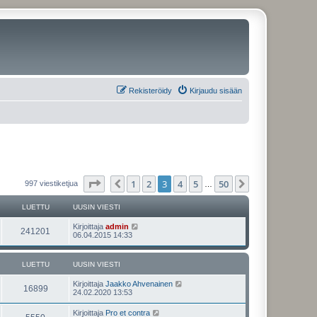
Rekisteröidy
Kirjaudu sisään
Sivu
3
/
50
1
2
3
4
5
50
Edellinen
Seuraava
997 viestiketjua
…
LUETTU
UUSIN VIESTI
U
Kirjoittaja
admin
L
241201
u
06.04.2015 14:33
s
u
i
n
LUETTU
UUSIN VIESTI
e
v
i
U
Kirjoittaja
Jaakko Ahvenainen
t
e
L
16899
u
24.02.2020 13:53
s
s
t
t
u
i
i
U
Kirjoittaja
Pro et contra