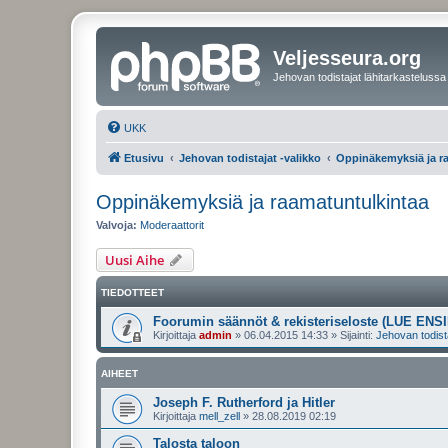
Veljesseura.org
Jehovan todistajat lähitarkastelussa
UKK
Etusivu
Jehovan todistajat -valikko
Oppinäkemyksiä ja r
Oppinäkemyksiä ja raamatuntulkintaa
Valvoja:
Moderaattorit
Uusi Aihe
TIEDOTTEET
Foorumin säännöt & rekisteriseloste (LUE ENSI
Kirjoittaja
admin
»
06.04.2015 14:33
» Sijainti:
Jehovan todist
AIHEET
Joseph F. Rutherford ja Hitler
Kirjoittaja
mell_zell
»
28.08.2019 02:19
Talosta taloon