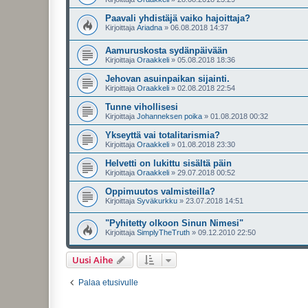
Paavali yhdistäjä vaiko hajoittaja?
Kirjoittaja
Ariadna
»
06.08.2018 14:37
Aamuruskosta sydänpäivään
Kirjoittaja
Oraakkeli
»
05.08.2018 18:36
Jehovan asuinpaikan sijainti.
Kirjoittaja
Oraakkeli
»
02.08.2018 22:54
Tunne vihollisesi
Kirjoittaja
Johanneksen poika
»
01.08.2018 00:32
Ykseyttä vai totalitarismia?
Kirjoittaja
Oraakkeli
»
01.08.2018 23:30
Helvetti on lukittu sisältä päin
Kirjoittaja
Oraakkeli
»
29.07.2018 00:52
Oppimuutos valmisteilla?
Kirjoittaja
Syväkurkku
»
23.07.2018 14:51
"Pyhitetty olkoon Sinun Nimesi"
Kirjoittaja
SimplyTheTruth
»
09.12.2010 22:50
Uusi Aihe
Palaa etusivulle