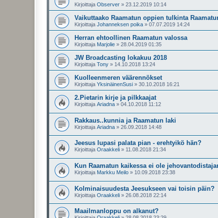
Kirjoittaja
Observer
»
23.12.2019 10:14
Vaikuttaako Raamatun oppien tulkinta Raamat
Kirjoittaja
Johanneksen poika
»
07.07.2019 14:24
Herran ehtoollinen Raamatun valossa
Kirjoittaja
Marjolie
»
28.04.2019 01:35
JW Broadcasting lokakuu 2018
Kirjoittaja
Tony
»
14.10.2018 13:24
Kuolleenmeren väärennökset
Kirjoittaja
YksinäinenSusi
»
30.10.2018 16:21
2.Pietarin kirje ja pilkkaajat
Kirjoittaja
Ariadna
»
04.10.2018 11:12
Rakkaus..kunnia ja Raamatun laki
Kirjoittaja
Ariadna
»
26.09.2018 14:48
Jeesus lupasi palata pian - erehtyikö hän?
Kirjoittaja
Oraakkeli
»
11.08.2018 21:34
Kun Raamatun kaikessa ei ole jehovantodistaja
Kirjoittaja
Markku Meilo
»
10.09.2018 23:38
Kolminaisuudesta Jeesukseen vai toisin päin?
Kirjoittaja
Oraakkeli
»
26.08.2018 22:14
Maailmanloppu on alkanut?
Kirjoittaja
Oraakkeli
»
28.08.2018 23:29