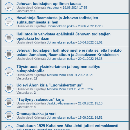
Jehovan todistajien opillinen tausta
Uusin viesti Kirjoittaja
Astrologi
«
19.08.2024 17:55
Vastaukset:
1
Havaintoja Raamatusta ja Jehovan todistajien
suhtautumisesta siihen
Uusin viesti Kirjoittaja
Johanneksen poika
«
20.06.2022 15:23
Hallintoelin vahvistaa epäilyksiä Jehovan todistajien
opetuksia kohtaan
Uusin viesti Kirjoittaja
Johanneksen poika
«
10.04.2022 01:01
Jehovan todistajien hallintoelimelle ei riitä se, että henkilö
uskoo Jumalaan, Raamattuun ja Jeesukseen Kristukseen
Uusin viesti Kirjoittaja
Johanneksen poika
«
20.01.2022 16:33
Täysin uusi, yksinkertainen ja looginen selitys
sukupolviopille
Uusin viesti Kirjoittaja
Markku Meilo
«
09.01.2022 00:21
Vastaukset:
11
Uolevi Ahon kirja "Luomiskertomus"
Uusin viesti Kirjoittaja
Markku Meilo
«
03.11.2021 02:37
Vastaukset:
2
"Täyttynyt salaisuus" kirja
Uusin viesti Kirjoittaja
Jaakko Ahvenainen
«
21.09.2021 15:10
Vastaukset:
4
Omenapiirakka ja veri
Uusin viesti Kirjoittaja
Johanneksen poika
«
15.09.2021 19:51
Joulukuun 1929 Kultainen Aika -lehti julisti voimakkaasti