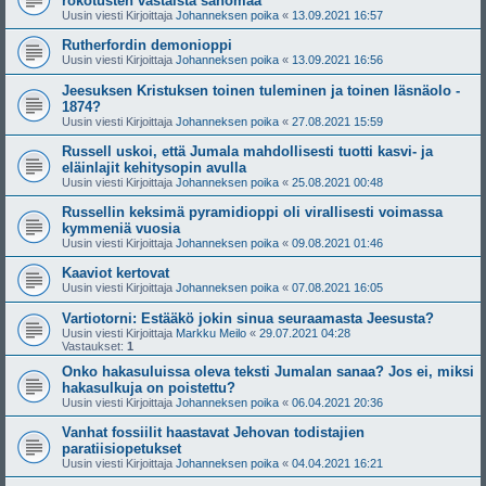
rokotusten vastaista sanomaa
Uusin viesti Kirjoittaja
Johanneksen poika
«
13.09.2021 16:57
Rutherfordin demonioppi
Uusin viesti Kirjoittaja
Johanneksen poika
«
13.09.2021 16:56
Jeesuksen Kristuksen toinen tuleminen ja toinen läsnäolo -
1874?
Uusin viesti Kirjoittaja
Johanneksen poika
«
27.08.2021 15:59
Russell uskoi, että Jumala mahdollisesti tuotti kasvi- ja
eläinlajit kehitysopin avulla
Uusin viesti Kirjoittaja
Johanneksen poika
«
25.08.2021 00:48
Russellin keksimä pyramidioppi oli virallisesti voimassa
kymmeniä vuosia
Uusin viesti Kirjoittaja
Johanneksen poika
«
09.08.2021 01:46
Kaaviot kertovat
Uusin viesti Kirjoittaja
Johanneksen poika
«
07.08.2021 16:05
Vartiotorni: Estääkö jokin sinua seuraamasta Jeesusta?
Uusin viesti Kirjoittaja
Markku Meilo
«
29.07.2021 04:28
Vastaukset:
1
Onko hakasuluissa oleva teksti Jumalan sanaa? Jos ei, miksi
hakasulkuja on poistettu?
Uusin viesti Kirjoittaja
Johanneksen poika
«
06.04.2021 20:36
Vanhat fossiilit haastavat Jehovan todistajien
paratiisiopetukset
Uusin viesti Kirjoittaja
Johanneksen poika
«
04.04.2021 16:21