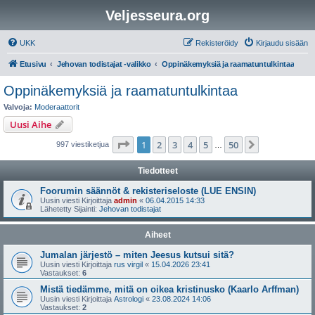
Veljesseura.org
UKK
Rekisteröidy
Kirjaudu sisään
Etusivu
Jehovan todistajat -valikko
Oppinäkemyksiä ja raamatuntulkintaa
Oppinäkemyksiä ja raamatuntulkintaa
Valvoja:
Moderaattorit
Uusi Aihe
Sivu
1
/
50
1
2
3
4
5
50
Seuraava
997 viestiketjua
…
Tiedotteet
Foorumin säännöt & rekisteriseloste (LUE ENSIN)
Uusin viesti Kirjoittaja
admin
«
06.04.2015 14:33
Lähetetty Sijainti:
Jehovan todistajat
Aiheet
Jumalan järjestö – miten Jeesus kutsui sitä?
Uusin viesti Kirjoittaja
rus virgil
«
15.04.2026 23:41
Vastaukset:
6
Mistä tiedämme, mitä on oikea kristinusko (Kaarlo Arffman)
Uusin viesti Kirjoittaja
Astrologi
«
23.08.2024 14:06
Vastaukset:
2