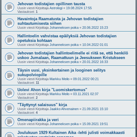
Jehovan todistajien opillinen tausta
Uusin viesti Kirjoittaja
Astrologi
«
19.08.2024 17:55
Vastaukset:
1
Havaintoja Raamatusta ja Jehovan todistajien
suhtautumisesta siihen
Uusin viesti Kirjoittaja
Johanneksen poika
«
20.06.2022 15:23
Hallintoelin vahvistaa epäilyksiä Jehovan todistajien
opetuksia kohtaan
Uusin viesti Kirjoittaja
Johanneksen poika
«
10.04.2022 01:01
Jehovan todistajien hallintoelimelle ei riitä se, että henkilö
uskoo Jumalaan, Raamattuun ja Jeesukseen Kristukseen
Uusin viesti Kirjoittaja
Johanneksen poika
«
20.01.2022 16:33
Täysin uusi, yksinkertainen ja looginen selitys
sukupolviopille
Uusin viesti Kirjoittaja
Markku Meilo
«
09.01.2022 00:21
Vastaukset:
11
Uolevi Ahon kirja "Luomiskertomus"
Uusin viesti Kirjoittaja
Markku Meilo
«
03.11.2021 02:37
Vastaukset:
2
"Täyttynyt salaisuus" kirja
Uusin viesti Kirjoittaja
Jaakko Ahvenainen
«
21.09.2021 15:10
Vastaukset:
4
Omenapiirakka ja veri
Uusin viesti Kirjoittaja
Johanneksen poika
«
15.09.2021 19:51
Joulukuun 1929 Kultainen Aika -lehti julisti voimakkaasti