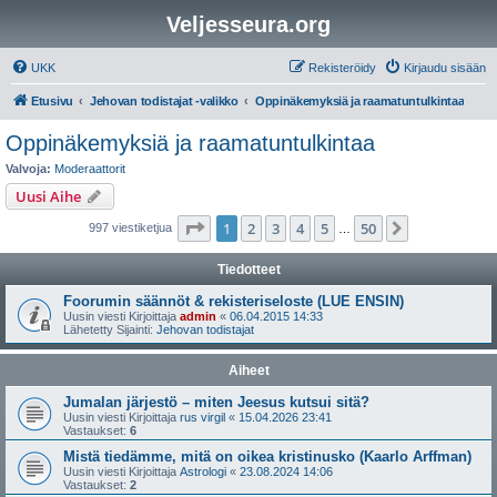
Veljesseura.org
UKK
Rekisteröidy
Kirjaudu sisään
Etusivu
Jehovan todistajat -valikko
Oppinäkemyksiä ja raamatuntulkintaa
Oppinäkemyksiä ja raamatuntulkintaa
Valvoja:
Moderaattorit
Uusi Aihe
Sivu
1
/
50
1
2
3
4
5
50
Seuraava
997 viestiketjua
…
Tiedotteet
Foorumin säännöt & rekisteriseloste (LUE ENSIN)
Uusin viesti Kirjoittaja
admin
«
06.04.2015 14:33
Lähetetty Sijainti:
Jehovan todistajat
Aiheet
Jumalan järjestö – miten Jeesus kutsui sitä?
Uusin viesti Kirjoittaja
rus virgil
«
15.04.2026 23:41
Vastaukset:
6
Mistä tiedämme, mitä on oikea kristinusko (Kaarlo Arffman)
Uusin viesti Kirjoittaja
Astrologi
«
23.08.2024 14:06
Vastaukset:
2