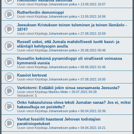
rokotusten vastaista sanomaa
Uusin viesti Kirjoittaja
Johanneksen poika
«
13.09.2021 16:57
Rutherfordin demonioppi
Uusin viesti Kirjoittaja
Johanneksen poika
«
13.09.2021 16:56
Jeesuksen Kristuksen toinen tuleminen ja toinen läsnäolo -
1874?
Uusin viesti Kirjoittaja
Johanneksen poika
«
27.08.2021 15:59
Russell uskoi, että Jumala mahdollisesti tuotti kasvi- ja
eläinlajit kehitysopin avulla
Uusin viesti Kirjoittaja
Johanneksen poika
«
25.08.2021 00:48
Russellin keksimä pyramidioppi oli virallisesti voimassa
kymmeniä vuosia
Uusin viesti Kirjoittaja
Johanneksen poika
«
09.08.2021 01:46
Kaaviot kertovat
Uusin viesti Kirjoittaja
Johanneksen poika
«
07.08.2021 16:05
Vartiotorni: Estääkö jokin sinua seuraamasta Jeesusta?
Uusin viesti Kirjoittaja
Markku Meilo
«
29.07.2021 04:28
Vastaukset:
1
Onko hakasuluissa oleva teksti Jumalan sanaa? Jos ei, miksi
hakasulkuja on poistettu?
Uusin viesti Kirjoittaja
Johanneksen poika
«
06.04.2021 20:36
Vanhat fossiilit haastavat Jehovan todistajien
paratiisiopetukset
Uusin viesti Kirjoittaja
Johanneksen poika
«
04.04.2021 16:21