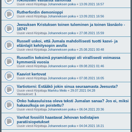
rokotusten vastaista sanomaa
Uusin viesti Kirjoittaja
Johanneksen poika
«
13.09.2021 16:57
Rutherfordin demonioppi
Uusin viesti Kirjoittaja
Johanneksen poika
«
13.09.2021 16:56
Jeesuksen Kristuksen toinen tuleminen ja toinen läsnäolo -
1874?
Uusin viesti Kirjoittaja
Johanneksen poika
«
27.08.2021 15:59
Russell uskoi, että Jumala mahdollisesti tuotti kasvi- ja
eläinlajit kehitysopin avulla
Uusin viesti Kirjoittaja
Johanneksen poika
«
25.08.2021 00:48
Russellin keksimä pyramidioppi oli virallisesti voimassa
kymmeniä vuosia
Uusin viesti Kirjoittaja
Johanneksen poika
«
09.08.2021 01:46
Kaaviot kertovat
Uusin viesti Kirjoittaja
Johanneksen poika
«
07.08.2021 16:05
Vartiotorni: Estääkö jokin sinua seuraamasta Jeesusta?
Uusin viesti Kirjoittaja
Markku Meilo
«
29.07.2021 04:28
Vastaukset:
1
Onko hakasuluissa oleva teksti Jumalan sanaa? Jos ei, miksi
hakasulkuja on poistettu?
Uusin viesti Kirjoittaja
Johanneksen poika
«
06.04.2021 20:36
Vanhat fossiilit haastavat Jehovan todistajien
paratiisiopetukset
Uusin viesti Kirjoittaja
Johanneksen poika
«
04.04.2021 16:21