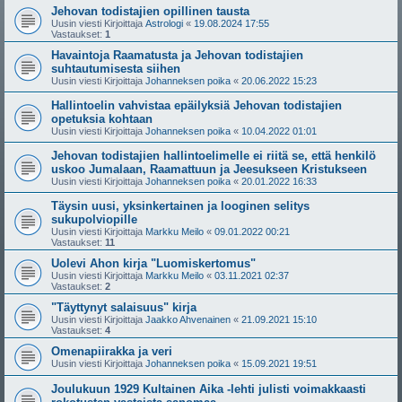
Jehovan todistajien opillinen tausta
Uusin viesti Kirjoittaja
Astrologi
«
19.08.2024 17:55
Vastaukset:
1
Havaintoja Raamatusta ja Jehovan todistajien
suhtautumisesta siihen
Uusin viesti Kirjoittaja
Johanneksen poika
«
20.06.2022 15:23
Hallintoelin vahvistaa epäilyksiä Jehovan todistajien
opetuksia kohtaan
Uusin viesti Kirjoittaja
Johanneksen poika
«
10.04.2022 01:01
Jehovan todistajien hallintoelimelle ei riitä se, että henkilö
uskoo Jumalaan, Raamattuun ja Jeesukseen Kristukseen
Uusin viesti Kirjoittaja
Johanneksen poika
«
20.01.2022 16:33
Täysin uusi, yksinkertainen ja looginen selitys
sukupolviopille
Uusin viesti Kirjoittaja
Markku Meilo
«
09.01.2022 00:21
Vastaukset:
11
Uolevi Ahon kirja "Luomiskertomus"
Uusin viesti Kirjoittaja
Markku Meilo
«
03.11.2021 02:37
Vastaukset:
2
"Täyttynyt salaisuus" kirja
Uusin viesti Kirjoittaja
Jaakko Ahvenainen
«
21.09.2021 15:10
Vastaukset:
4
Omenapiirakka ja veri
Uusin viesti Kirjoittaja
Johanneksen poika
«
15.09.2021 19:51
Joulukuun 1929 Kultainen Aika -lehti julisti voimakkaasti