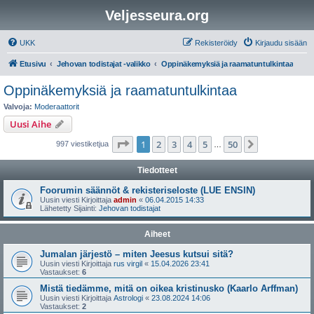
Veljesseura.org
UKK
Rekisteröidy
Kirjaudu sisään
Etusivu
Jehovan todistajat -valikko
Oppinäkemyksiä ja raamatuntulkintaa
Oppinäkemyksiä ja raamatuntulkintaa
Valvoja:
Moderaattorit
Uusi Aihe
Sivu
1
/
50
1
2
3
4
5
50
Seuraava
997 viestiketjua
…
Tiedotteet
Foorumin säännöt & rekisteriseloste (LUE ENSIN)
Uusin viesti Kirjoittaja
admin
«
06.04.2015 14:33
Lähetetty Sijainti:
Jehovan todistajat
Aiheet
Jumalan järjestö – miten Jeesus kutsui sitä?
Uusin viesti Kirjoittaja
rus virgil
«
15.04.2026 23:41
Vastaukset:
6
Mistä tiedämme, mitä on oikea kristinusko (Kaarlo Arffman)
Uusin viesti Kirjoittaja
Astrologi
«
23.08.2024 14:06
Vastaukset:
2