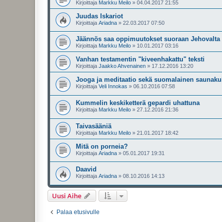
Kirjoittaja
Markku Meilo
»
04.04.2017 21:55
Juudas Iskariot
Kirjoittaja
Ariadna
»
22.03.2017 07:50
Jäännös saa oppimuutokset suoraan Jehovalta
Kirjoittaja
Markku Meilo
»
10.01.2017 03:16
Vanhan testamentin "kiveenhakattu" teksti
Kirjoittaja
Jaakko Ahvenainen
»
17.12.2016 13:20
Jooga ja meditaatio sekä suomalainen saunakul
Kirjoittaja
Veli Innokas
»
06.10.2016 07:58
Kummelin keskiketterä gepardi uhattuna
Kirjoittaja
Markku Meilo
»
27.12.2016 21:36
Taivasääniä
Kirjoittaja
Markku Meilo
»
21.01.2017 18:42
Mitä on porneia?
Kirjoittaja
Ariadna
»
05.01.2017 19:31
Daavid
Kirjoittaja
Ariadna
»
08.10.2016 14:13
Uusi Aihe
Palaa etusivulle