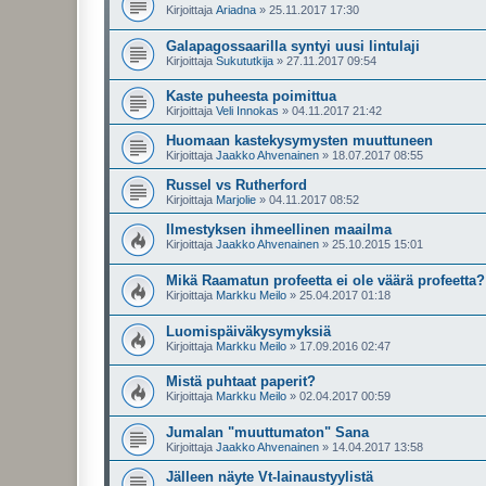
Kirjoittaja
Ariadna
»
25.11.2017 17:30
Galapagossaarilla syntyi uusi lintulaji
Kirjoittaja
Sukututkija
»
27.11.2017 09:54
Kaste puheesta poimittua
Kirjoittaja
Veli Innokas
»
04.11.2017 21:42
Huomaan kastekysymysten muuttuneen
Kirjoittaja
Jaakko Ahvenainen
»
18.07.2017 08:55
Russel vs Rutherford
Kirjoittaja
Marjolie
»
04.11.2017 08:52
Ilmestyksen ihmeellinen maailma
Kirjoittaja
Jaakko Ahvenainen
»
25.10.2015 15:01
Mikä Raamatun profeetta ei ole väärä profeetta?
Kirjoittaja
Markku Meilo
»
25.04.2017 01:18
Luomispäiväkysymyksiä
Kirjoittaja
Markku Meilo
»
17.09.2016 02:47
Mistä puhtaat paperit?
Kirjoittaja
Markku Meilo
»
02.04.2017 00:59
Jumalan "muuttumaton" Sana
Kirjoittaja
Jaakko Ahvenainen
»
14.04.2017 13:58
Jälleen näyte Vt-lainaustyylistä