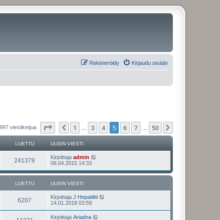
Rekisteröidy
Kirjaudu sisään
Sivu
5
/
50
1
3
4
5
6
7
50
Edellinen
Seuraava
997 viestiketjua
…
…
LUETTU
UUSIN VIESTI
U
Kirjoittaja
admin
L
241379
u
06.04.2015 14:33
s
u
i
n
LUETTU
UUSIN VIESTI
e
v
i
U
Kirjoittaja
J Hepatiitti
t
e
L
6207
u
14.01.2018 03:59
s
s
t
t
u
i
i
U
Kirjoittaja
Ariadna