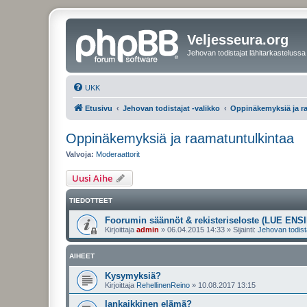
Veljesseura.org
Jehovan todistajat lähitarkastelussa
UKK
Etusivu
Jehovan todistajat -valikko
Oppinäkemyksiä ja r
Oppinäkemyksiä ja raamatuntulkintaa
Valvoja:
Moderaattorit
Uusi Aihe
TIEDOTTEET
Foorumin säännöt & rekisteriseloste (LUE ENSI
Kirjoittaja
admin
»
06.04.2015 14:33
» Sijainti:
Jehovan todist
AIHEET
Kysymyksiä?
Kirjoittaja
RehellinenReino
»
10.08.2017 13:15
Iankaikkinen elämä?