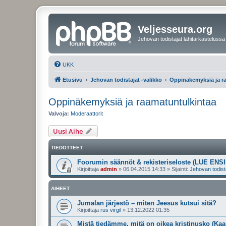
Veljesseura.org
Jehovan todistajat lähitarkastelussa
UKK
Etusivu
Jehovan todistajat -valikko
Oppinäkemyksiä ja r
Oppinäkemyksiä ja raamatuntulkintaa
Valvoja:
Moderaattorit
Uusi Aihe
TIEDOTTEET
Foorumin säännöt & rekisteriseloste (LUE ENSI
Kirjoittaja
admin
»
06.04.2015 14:33
» Sijainti:
Jehovan todist
AIHEET
Jumalan järjestö – miten Jeesus kutsui sitä?
Kirjoittaja
rus virgil
»
13.12.2022 01:35
Mistä tiedämme, mitä on oikea kristinusko (Kaa