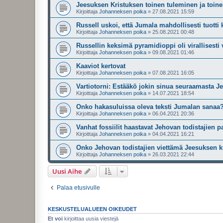
Jeesuksen Kristuksen toinen tuleminen ja toine
Kirjoittaja
Johanneksen poika
»
27.08.2021 15:59
Russell uskoi, että Jumala mahdollisesti tuotti k
Kirjoittaja
Johanneksen poika
»
25.08.2021 00:48
Russellin keksimä pyramidioppi oli virallises
Kirjoittaja
Johanneksen poika
»
09.08.2021 01:46
Kaaviot kertovat
Kirjoittaja
Johanneksen poika
»
07.08.2021 16:05
Vartiotorni: Estääkö jokin sinua seuraamasta J
Kirjoittaja
Johanneksen poika
»
14.07.2021 18:54
Onko hakasuluissa oleva teksti Jumalan sanaa? 
Kirjoittaja
Johanneksen poika
»
06.04.2021 20:36
Vanhat fossiilit haastavat Jehovan todistajien p
Kirjoittaja
Johanneksen poika
»
04.04.2021 16:21
Onko Jehovan todistajien viettämä Jeesuksen 
Kirjoittaja
Johanneksen poika
»
26.03.2021 22:44
Uusi Aihe
Palaa etusivulle
KESKUSTELUALUEEN OIKEUDET
Et voi
kirjoittaa uusia viestejä