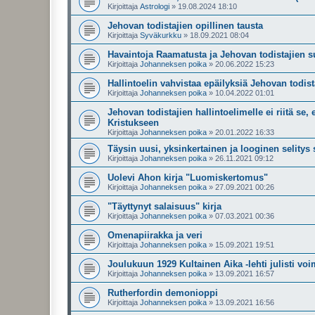
Kirjoittaja
Astrologi
»
19.08.2024 18:10
Jehovan todistajien opillinen tausta
Kirjoittaja
Syväkurkku
»
18.09.2021 08:04
Havaintoja Raamatusta ja Jehovan todistajien s
Kirjoittaja
Johanneksen poika
»
20.06.2022 15:23
Hallintoelin vahvistaa epäilyksiä Jehovan todis
Kirjoittaja
Johanneksen poika
»
10.04.2022 01:01
Jehovan todistajien hallintoelimelle ei riitä s
Kristukseen
Kirjoittaja
Johanneksen poika
»
20.01.2022 16:33
Täysin uusi, yksinkertainen ja looginen selitys
Kirjoittaja
Johanneksen poika
»
26.11.2021 09:12
Uolevi Ahon kirja "Luomiskertomus"
Kirjoittaja
Johanneksen poika
»
27.09.2021 00:26
"Täyttynyt salaisuus" kirja
Kirjoittaja
Johanneksen poika
»
07.03.2021 00:36
Omenapiirakka ja veri
Kirjoittaja
Johanneksen poika
»
15.09.2021 19:51
Joulukuun 1929 Kultainen Aika -lehti julisti vo
Kirjoittaja
Johanneksen poika
»
13.09.2021 16:57
Rutherfordin demonioppi
Kirjoittaja
Johanneksen poika
»
13.09.2021 16:56