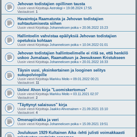
Jehovan todistajien opillinen tausta
Uusin viesti Kirjoittaja
Astrologi
«
19.08.2024 17:55
Vastaukset:
1
Havaintoja Raamatusta ja Jehovan todistajien
suhtautumisesta siihen
Uusin viesti Kirjoittaja
Johanneksen poika
«
20.06.2022 15:23
Hallintoelin vahvistaa epäilyksiä Jehovan todistajien
opetuksia kohtaan
Uusin viesti Kirjoittaja
Johanneksen poika
«
10.04.2022 01:01
Jehovan todistajien hallintoelimelle ei riitä se, että henkilö
uskoo Jumalaan, Raamattuun ja Jeesukseen Kristukseen
Uusin viesti Kirjoittaja
Johanneksen poika
«
20.01.2022 16:33
Täysin uusi, yksinkertainen ja looginen selitys
sukupolviopille
Uusin viesti Kirjoittaja
Markku Meilo
«
09.01.2022 00:21
Vastaukset:
11
Uolevi Ahon kirja "Luomiskertomus"
Uusin viesti Kirjoittaja
Markku Meilo
«
03.11.2021 02:37
Vastaukset:
2
"Täyttynyt salaisuus" kirja
Uusin viesti Kirjoittaja
Jaakko Ahvenainen
«
21.09.2021 15:10
Vastaukset:
4
Omenapiirakka ja veri
Uusin viesti Kirjoittaja
Johanneksen poika
«
15.09.2021 19:51
Joulukuun 1929 Kultainen Aika -lehti julisti voimakkaasti