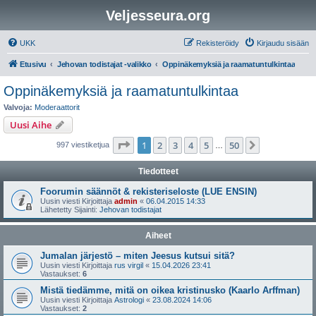
Veljesseura.org
UKK
Rekisteröidy
Kirjaudu sisään
Etusivu
Jehovan todistajat -valikko
Oppinäkemyksiä ja raamatuntulkintaa
Oppinäkemyksiä ja raamatuntulkintaa
Valvoja:
Moderaattorit
Uusi Aihe
Sivu
1
/
50
1
2
3
4
5
50
Seuraava
997 viestiketjua
…
Tiedotteet
Foorumin säännöt & rekisteriseloste (LUE ENSIN)
Uusin viesti Kirjoittaja
admin
«
06.04.2015 14:33
Lähetetty Sijainti:
Jehovan todistajat
Aiheet
Jumalan järjestö – miten Jeesus kutsui sitä?
Uusin viesti Kirjoittaja
rus virgil
«
15.04.2026 23:41
Vastaukset:
6
Mistä tiedämme, mitä on oikea kristinusko (Kaarlo Arffman)
Uusin viesti Kirjoittaja
Astrologi
«
23.08.2024 14:06
Vastaukset:
2