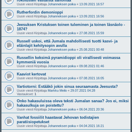
rokotusten vastaista sanomaa
Uusin viesti Kirjoittaja
Johanneksen poika
«
13.09.2021 16:57
Rutherfordin demonioppi
Uusin viesti Kirjoittaja
Johanneksen poika
«
13.09.2021 16:56
Jeesuksen Kristuksen toinen tuleminen ja toinen läsnäolo -
1874?
Uusin viesti Kirjoittaja
Johanneksen poika
«
27.08.2021 15:59
Russell uskoi, että Jumala mahdollisesti tuotti kasvi- ja
eläinlajit kehitysopin avulla
Uusin viesti Kirjoittaja
Johanneksen poika
«
25.08.2021 00:48
Russellin keksimä pyramidioppi oli virallisesti voimassa
kymmeniä vuosia
Uusin viesti Kirjoittaja
Johanneksen poika
«
09.08.2021 01:46
Kaaviot kertovat
Uusin viesti Kirjoittaja
Johanneksen poika
«
07.08.2021 16:05
Vartiotorni: Estääkö jokin sinua seuraamasta Jeesusta?
Uusin viesti Kirjoittaja
Markku Meilo
«
29.07.2021 04:28
Vastaukset:
1
Onko hakasuluissa oleva teksti Jumalan sanaa? Jos ei, miksi
hakasulkuja on poistettu?
Uusin viesti Kirjoittaja
Johanneksen poika
«
06.04.2021 20:36
Vanhat fossiilit haastavat Jehovan todistajien
paratiisiopetukset
Uusin viesti Kirjoittaja
Johanneksen poika
«
04.04.2021 16:21