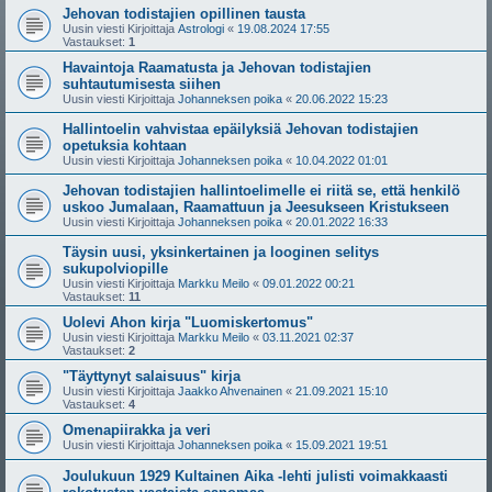
Jehovan todistajien opillinen tausta
Uusin viesti Kirjoittaja
Astrologi
«
19.08.2024 17:55
Vastaukset:
1
Havaintoja Raamatusta ja Jehovan todistajien
suhtautumisesta siihen
Uusin viesti Kirjoittaja
Johanneksen poika
«
20.06.2022 15:23
Hallintoelin vahvistaa epäilyksiä Jehovan todistajien
opetuksia kohtaan
Uusin viesti Kirjoittaja
Johanneksen poika
«
10.04.2022 01:01
Jehovan todistajien hallintoelimelle ei riitä se, että henkilö
uskoo Jumalaan, Raamattuun ja Jeesukseen Kristukseen
Uusin viesti Kirjoittaja
Johanneksen poika
«
20.01.2022 16:33
Täysin uusi, yksinkertainen ja looginen selitys
sukupolviopille
Uusin viesti Kirjoittaja
Markku Meilo
«
09.01.2022 00:21
Vastaukset:
11
Uolevi Ahon kirja "Luomiskertomus"
Uusin viesti Kirjoittaja
Markku Meilo
«
03.11.2021 02:37
Vastaukset:
2
"Täyttynyt salaisuus" kirja
Uusin viesti Kirjoittaja
Jaakko Ahvenainen
«
21.09.2021 15:10
Vastaukset:
4
Omenapiirakka ja veri
Uusin viesti Kirjoittaja
Johanneksen poika
«
15.09.2021 19:51
Joulukuun 1929 Kultainen Aika -lehti julisti voimakkaasti