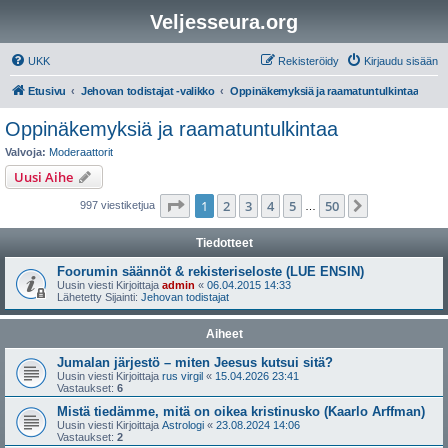
Veljesseura.org
UKK
Rekisteröidy
Kirjaudu sisään
Etusivu
Jehovan todistajat -valikko
Oppinäkemyksiä ja raamatuntulkintaa
Oppinäkemyksiä ja raamatuntulkintaa
Valvoja:
Moderaattorit
Uusi Aihe
Sivu
1
/
50
1
2
3
4
5
50
Seuraava
997 viestiketjua
…
Tiedotteet
Foorumin säännöt & rekisteriseloste (LUE ENSIN)
Uusin viesti Kirjoittaja
admin
«
06.04.2015 14:33
Lähetetty Sijainti:
Jehovan todistajat
Aiheet
Jumalan järjestö – miten Jeesus kutsui sitä?
Uusin viesti Kirjoittaja
rus virgil
«
15.04.2026 23:41
Vastaukset:
6
Mistä tiedämme, mitä on oikea kristinusko (Kaarlo Arffman)
Uusin viesti Kirjoittaja
Astrologi
«
23.08.2024 14:06
Vastaukset:
2