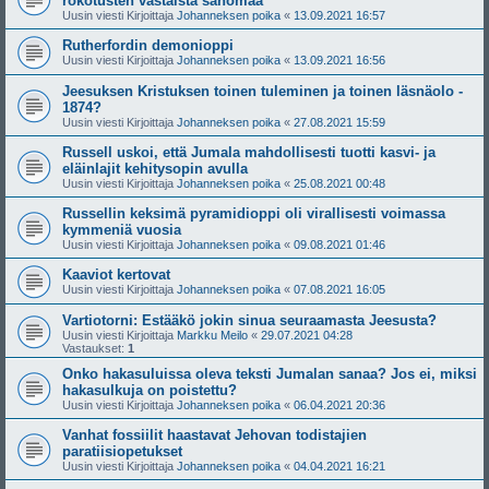
rokotusten vastaista sanomaa
Uusin viesti Kirjoittaja
Johanneksen poika
«
13.09.2021 16:57
Rutherfordin demonioppi
Uusin viesti Kirjoittaja
Johanneksen poika
«
13.09.2021 16:56
Jeesuksen Kristuksen toinen tuleminen ja toinen läsnäolo -
1874?
Uusin viesti Kirjoittaja
Johanneksen poika
«
27.08.2021 15:59
Russell uskoi, että Jumala mahdollisesti tuotti kasvi- ja
eläinlajit kehitysopin avulla
Uusin viesti Kirjoittaja
Johanneksen poika
«
25.08.2021 00:48
Russellin keksimä pyramidioppi oli virallisesti voimassa
kymmeniä vuosia
Uusin viesti Kirjoittaja
Johanneksen poika
«
09.08.2021 01:46
Kaaviot kertovat
Uusin viesti Kirjoittaja
Johanneksen poika
«
07.08.2021 16:05
Vartiotorni: Estääkö jokin sinua seuraamasta Jeesusta?
Uusin viesti Kirjoittaja
Markku Meilo
«
29.07.2021 04:28
Vastaukset:
1
Onko hakasuluissa oleva teksti Jumalan sanaa? Jos ei, miksi
hakasulkuja on poistettu?
Uusin viesti Kirjoittaja
Johanneksen poika
«
06.04.2021 20:36
Vanhat fossiilit haastavat Jehovan todistajien
paratiisiopetukset
Uusin viesti Kirjoittaja
Johanneksen poika
«
04.04.2021 16:21