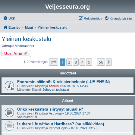
Veljesseura.org
UKK
Rekisteröidy
Kirjaudu sisään
Etusivu
Muut
Yleinen keskustelu
Yleinen keskustelu
Valvoja:
Moderaattorit
Uusi Aihe
Sivu
1
/
56
1
2
3
4
5
56
Seuraava
1120 viestiketjua
…
Tiedotteet
Foorumin säännöt & rekisteriseloste (LUE ENSIN)
Uusin viesti Kirjoittaja
admin
«
06.04.2015 14:33
Lähetetty Sijainti:
Jehovan todistajat
Aiheet
Onko keskustelu siirtynyt muualle?
Uusin viesti Kirjoittaja
Astrologi
«
19.08.2024 17:34
Vastaukset:
9
Is there life without Hardbass? (musiikkivideo)
Uusin viesti Kirjoittaja
Pehmoluopio
«
07.10.2021 13:59