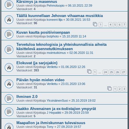
Kärsimys ja masennus
Uusin viesti Kirjoittaja
Pehmoluopio
«
06.10.2021 22:39
Vastaukset:
4
Täällä kuunnellaan Jehovan vihaamaa musiikkia
Uusin viesti Kirjoittaja
koneeni lilja
«
30.08.2021 16:53
Vastaukset:
96
1
4
5
6
7
…
Kuvan kautta positiivisenpaan
Uusin viesti Kirjoittaja
bstphoto
«
15.10.2020 11:14
Tervetuloa teknologisia ja yhteiskunnallisia aiheita
käsittelevä asennetutkimukseen
Uusin viesti Kirjoittaja
moimtutkimus
«
02.06.2020 11:31
Vastaukset:
2
Elokuvat (ja sarjojakin)
Uusin viesti Kirjoittaja
Verilettu
«
01.06.2020 12:26
Vastaukset:
393
1
24
25
26
27
…
Päivän hyvän mielen video
Uusin viesti Kirjoittaja
Verilettu
«
23.01.2020 13:06
Vastaukset:
31
1
2
3
Ihminen 2.0
Uusin viesti Kirjoittaja
YksinäinenSusi
«
25.10.2019 19:02
Jaakko Ahvenainen ja ex-todistajien ympyrät
Uusin viesti Kirjoittaja
J Hepatiitti
«
29.09.2019 23:59
Vastaukset:
5
Maapallon ja ihmiskunnan tulevaisuus
Uusin viesti Kirjoittaja
Tony
«
27.09.2019 19:57