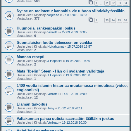
Vastaukset:
503
1
31
32
33
34
…
Nyt se on todistettu: kannabis vie tuhoon viihdekäytössäkin
Uusin viesti Kirjoittaja
veljesse
«
27.09.2019 14:33
Vastaukset:
377
1
23
24
25
26
…
Huumoria, rankempaakin joskus
Uusin viesti Kirjoittaja
Verilettu
«
27.09.2019 09:05
Vastaukset:
6
Suomalaisten luotto tieteeseen on vankka
Uusin viesti Kirjoittaja
Nukahtanut
«
15.07.2019 16:57
Vastaukset:
2
Mannan resepti
Uusin viesti Kirjoittaja
J Hepatiitti
«
19.03.2019 19:30
Vastaukset:
2
Mats "Ibelin" Steen - Hän oli sydänten valloittaja
Uusin viesti Kirjoittaja
J Hepatiitti
«
19.03.2019 02:58
Vastaukset:
1
1400 vuotta islamin historiaa muutamassa minuutissa (video,
englanniksi)
Uusin viesti Kirjoittaja
Verilettu
«
14.01.2019 08:09
Vastaukset:
12
Elämän tarkoitus
Uusin viesti Kirjoittaja
Tony
«
25.12.2018 20:11
Vastaukset:
1
Valtakunnan pahaa uutista saarnattiin täälläkin joskus
Uusin viesti Kirjoittaja
Verilettu
«
19.12.2018 10:30
Adhd/Add ongelman ydin