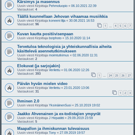
Kärsimys ja masennus
Uusin viesti Kirjoittaja
Pehmoluopio
«
06.10.2021 22:39
Vastaukset:
4
Täällä kuunnellaan Jehovan vihaamaa musiikkia
Uusin viesti Kirjoittaja
koneeni lilja
«
30.08.2021 16:53
Vastaukset:
96
1
4
5
6
7
…
Kuvan kautta positiivisenpaan
Uusin viesti Kirjoittaja
bstphoto
«
15.10.2020 11:14
Tervetuloa teknologisia ja yhteiskunnallisia aiheita
käsittelevä asennetutkimukseen
Uusin viesti Kirjoittaja
moimtutkimus
«
02.06.2020 11:31
Vastaukset:
2
Elokuvat (ja sarjojakin)
Uusin viesti Kirjoittaja
Verilettu
«
01.06.2020 12:26
Vastaukset:
393
1
24
25
26
27
…
Päivän hyvän mielen video
Uusin viesti Kirjoittaja
Verilettu
«
23.01.2020 13:06
Vastaukset:
31
1
2
3
Ihminen 2.0
Uusin viesti Kirjoittaja
YksinäinenSusi
«
25.10.2019 19:02
Jaakko Ahvenainen ja ex-todistajien ympyrät
Uusin viesti Kirjoittaja
J Hepatiitti
«
29.09.2019 23:59
Vastaukset:
5
Maapallon ja ihmiskunnan tulevaisuus
Uusin viesti Kirjoittaja
Tony
«
27.09.2019 19:57