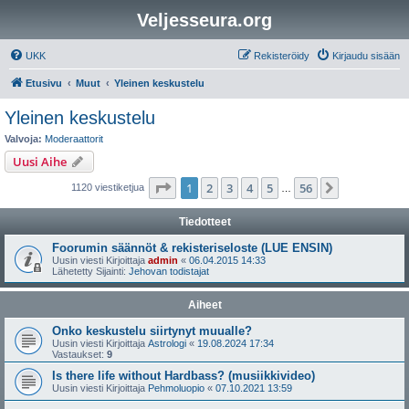
Veljesseura.org
UKK
Rekisteröidy
Kirjaudu sisään
Etusivu
Muut
Yleinen keskustelu
Yleinen keskustelu
Valvoja:
Moderaattorit
Uusi Aihe
Sivu
1
/
56
1
2
3
4
5
56
Seuraava
1120 viestiketjua
…
Tiedotteet
Foorumin säännöt & rekisteriseloste (LUE ENSIN)
Uusin viesti Kirjoittaja
admin
«
06.04.2015 14:33
Lähetetty Sijainti:
Jehovan todistajat
Aiheet
Onko keskustelu siirtynyt muualle?
Uusin viesti Kirjoittaja
Astrologi
«
19.08.2024 17:34
Vastaukset:
9
Is there life without Hardbass? (musiikkivideo)
Uusin viesti Kirjoittaja
Pehmoluopio
«
07.10.2021 13:59