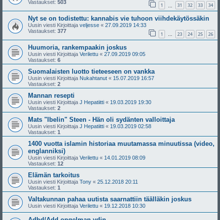
Vastaukset:
503
1
31
32
33
34
…
Nyt se on todistettu: kannabis vie tuhoon viihdekäytössäkin
Uusin viesti Kirjoittaja
veljesse
«
27.09.2019 14:33
Vastaukset:
377
1
23
24
25
26
…
Huumoria, rankempaakin joskus
Uusin viesti Kirjoittaja
Verilettu
«
27.09.2019 09:05
Vastaukset:
6
Suomalaisten luotto tieteeseen on vankka
Uusin viesti Kirjoittaja
Nukahtanut
«
15.07.2019 16:57
Vastaukset:
2
Mannan resepti
Uusin viesti Kirjoittaja
J Hepatiitti
«
19.03.2019 19:30
Vastaukset:
2
Mats "Ibelin" Steen - Hän oli sydänten valloittaja
Uusin viesti Kirjoittaja
J Hepatiitti
«
19.03.2019 02:58
Vastaukset:
1
1400 vuotta islamin historiaa muutamassa minuutissa (video,
englanniksi)
Uusin viesti Kirjoittaja
Verilettu
«
14.01.2019 08:09
Vastaukset:
12
Elämän tarkoitus
Uusin viesti Kirjoittaja
Tony
«
25.12.2018 20:11
Vastaukset:
1
Valtakunnan pahaa uutista saarnattiin täälläkin joskus
Uusin viesti Kirjoittaja
Verilettu
«
19.12.2018 10:30
Adhd/Add ongelman ydin