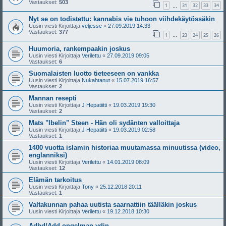
Vastaukset:
503
1
31
32
33
34
…
Nyt se on todistettu: kannabis vie tuhoon viihdekäytössäkin
Uusin viesti Kirjoittaja
veljesse
«
27.09.2019 14:33
Vastaukset:
377
1
23
24
25
26
…
Huumoria, rankempaakin joskus
Uusin viesti Kirjoittaja
Verilettu
«
27.09.2019 09:05
Vastaukset:
6
Suomalaisten luotto tieteeseen on vankka
Uusin viesti Kirjoittaja
Nukahtanut
«
15.07.2019 16:57
Vastaukset:
2
Mannan resepti
Uusin viesti Kirjoittaja
J Hepatiitti
«
19.03.2019 19:30
Vastaukset:
2
Mats "Ibelin" Steen - Hän oli sydänten valloittaja
Uusin viesti Kirjoittaja
J Hepatiitti
«
19.03.2019 02:58
Vastaukset:
1
1400 vuotta islamin historiaa muutamassa minuutissa (video,
englanniksi)
Uusin viesti Kirjoittaja
Verilettu
«
14.01.2019 08:09
Vastaukset:
12
Elämän tarkoitus
Uusin viesti Kirjoittaja
Tony
«
25.12.2018 20:11
Vastaukset:
1
Valtakunnan pahaa uutista saarnattiin täälläkin joskus
Uusin viesti Kirjoittaja
Verilettu
«
19.12.2018 10:30
Adhd/Add ongelman ydin