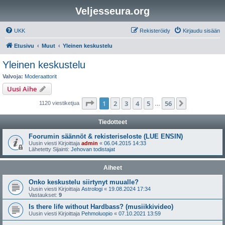
Veljesseura.org
UKK
Rekisteröidy
Kirjaudu sisään
Etusivu
Muut
Yleinen keskustelu
Yleinen keskustelu
Valvoja:
Moderaattorit
Uusi Aihe
Sivu
1
/
56
1
2
3
4
5
56
Seuraava
1120 viestiketjua
…
Tiedotteet
Foorumin säännöt & rekisteriseloste (LUE ENSIN)
Uusin viesti Kirjoittaja
admin
«
06.04.2015 14:33
Lähetetty Sijainti:
Jehovan todistajat
Aiheet
Onko keskustelu siirtynyt muualle?
Uusin viesti Kirjoittaja
Astrologi
«
19.08.2024 17:34
Vastaukset:
9
Is there life without Hardbass? (musiikkivideo)
Uusin viesti Kirjoittaja
Pehmoluopio
«
07.10.2021 13:59