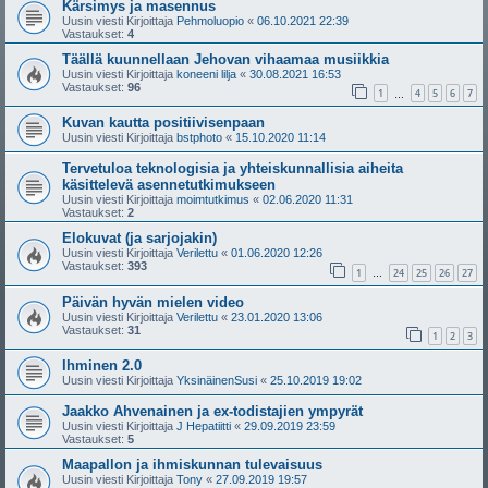
Kärsimys ja masennus
Uusin viesti Kirjoittaja
Pehmoluopio
«
06.10.2021 22:39
Vastaukset:
4
Täällä kuunnellaan Jehovan vihaamaa musiikkia
Uusin viesti Kirjoittaja
koneeni lilja
«
30.08.2021 16:53
Vastaukset:
96
1
4
5
6
7
…
Kuvan kautta positiivisenpaan
Uusin viesti Kirjoittaja
bstphoto
«
15.10.2020 11:14
Tervetuloa teknologisia ja yhteiskunnallisia aiheita
käsittelevä asennetutkimukseen
Uusin viesti Kirjoittaja
moimtutkimus
«
02.06.2020 11:31
Vastaukset:
2
Elokuvat (ja sarjojakin)
Uusin viesti Kirjoittaja
Verilettu
«
01.06.2020 12:26
Vastaukset:
393
1
24
25
26
27
…
Päivän hyvän mielen video
Uusin viesti Kirjoittaja
Verilettu
«
23.01.2020 13:06
Vastaukset:
31
1
2
3
Ihminen 2.0
Uusin viesti Kirjoittaja
YksinäinenSusi
«
25.10.2019 19:02
Jaakko Ahvenainen ja ex-todistajien ympyrät
Uusin viesti Kirjoittaja
J Hepatiitti
«
29.09.2019 23:59
Vastaukset:
5
Maapallon ja ihmiskunnan tulevaisuus
Uusin viesti Kirjoittaja
Tony
«
27.09.2019 19:57