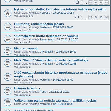
Vastaukset:
503
1
31
32
33
34
…
Nyt se on todistettu: kannabis vie tuhoon viihdekäytössäkin
Uusin viesti Kirjoittaja
veljesse
«
27.09.2019 14:33
Vastaukset:
377
1
23
24
25
26
…
Huumoria, rankempaakin joskus
Uusin viesti Kirjoittaja
Verilettu
«
27.09.2019 09:05
Vastaukset:
6
Suomalaisten luotto tieteeseen on vankka
Uusin viesti Kirjoittaja
Nukahtanut
«
15.07.2019 16:57
Vastaukset:
2
Mannan resepti
Uusin viesti Kirjoittaja
J Hepatiitti
«
19.03.2019 19:30
Vastaukset:
2
Mats "Ibelin" Steen - Hän oli sydänten valloittaja
Uusin viesti Kirjoittaja
J Hepatiitti
«
19.03.2019 02:58
Vastaukset:
1
1400 vuotta islamin historiaa muutamassa minuutissa (video,
englanniksi)
Uusin viesti Kirjoittaja
Verilettu
«
14.01.2019 08:09
Vastaukset:
12
Elämän tarkoitus
Uusin viesti Kirjoittaja
Tony
«
25.12.2018 20:11
Vastaukset:
1
Valtakunnan pahaa uutista saarnattiin täälläkin joskus
Uusin viesti Kirjoittaja
Verilettu
«
19.12.2018 10:30
Adhd/Add ongelman ydin