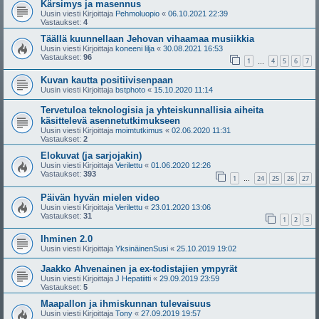
Kärsimys ja masennus
Uusin viesti Kirjoittaja
Pehmoluopio
«
06.10.2021 22:39
Vastaukset:
4
Täällä kuunnellaan Jehovan vihaamaa musiikkia
Uusin viesti Kirjoittaja
koneeni lilja
«
30.08.2021 16:53
Vastaukset:
96
1
4
5
6
7
…
Kuvan kautta positiivisenpaan
Uusin viesti Kirjoittaja
bstphoto
«
15.10.2020 11:14
Tervetuloa teknologisia ja yhteiskunnallisia aiheita
käsittelevä asennetutkimukseen
Uusin viesti Kirjoittaja
moimtutkimus
«
02.06.2020 11:31
Vastaukset:
2
Elokuvat (ja sarjojakin)
Uusin viesti Kirjoittaja
Verilettu
«
01.06.2020 12:26
Vastaukset:
393
1
24
25
26
27
…
Päivän hyvän mielen video
Uusin viesti Kirjoittaja
Verilettu
«
23.01.2020 13:06
Vastaukset:
31
1
2
3
Ihminen 2.0
Uusin viesti Kirjoittaja
YksinäinenSusi
«
25.10.2019 19:02
Jaakko Ahvenainen ja ex-todistajien ympyrät
Uusin viesti Kirjoittaja
J Hepatiitti
«
29.09.2019 23:59
Vastaukset:
5
Maapallon ja ihmiskunnan tulevaisuus
Uusin viesti Kirjoittaja
Tony
«
27.09.2019 19:57