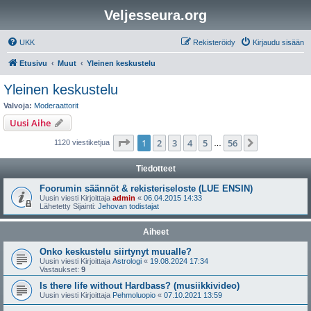
Veljesseura.org
UKK
Rekisteröidy
Kirjaudu sisään
Etusivu
Muut
Yleinen keskustelu
Yleinen keskustelu
Valvoja:
Moderaattorit
Uusi Aihe
Sivu
1
/
56
1
2
3
4
5
56
Seuraava
1120 viestiketjua
…
Tiedotteet
Foorumin säännöt & rekisteriseloste (LUE ENSIN)
Uusin viesti Kirjoittaja
admin
«
06.04.2015 14:33
Lähetetty Sijainti:
Jehovan todistajat
Aiheet
Onko keskustelu siirtynyt muualle?
Uusin viesti Kirjoittaja
Astrologi
«
19.08.2024 17:34
Vastaukset:
9
Is there life without Hardbass? (musiikkivideo)
Uusin viesti Kirjoittaja
Pehmoluopio
«
07.10.2021 13:59