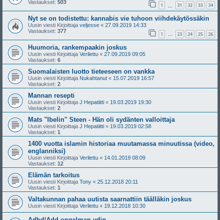
Vastaukset:
503
1
31
32
33
34
…
Nyt se on todistettu: kannabis vie tuhoon viihdekäytössäkin
Uusin viesti Kirjoittaja
veljesse
«
27.09.2019 14:33
Vastaukset:
377
1
23
24
25
26
…
Huumoria, rankempaakin joskus
Uusin viesti Kirjoittaja
Verilettu
«
27.09.2019 09:05
Vastaukset:
6
Suomalaisten luotto tieteeseen on vankka
Uusin viesti Kirjoittaja
Nukahtanut
«
15.07.2019 16:57
Vastaukset:
2
Mannan resepti
Uusin viesti Kirjoittaja
J Hepatiitti
«
19.03.2019 19:30
Vastaukset:
2
Mats "Ibelin" Steen - Hän oli sydänten valloittaja
Uusin viesti Kirjoittaja
J Hepatiitti
«
19.03.2019 02:58
Vastaukset:
1
1400 vuotta islamin historiaa muutamassa minuutissa (video,
englanniksi)
Uusin viesti Kirjoittaja
Verilettu
«
14.01.2019 08:09
Vastaukset:
12
Elämän tarkoitus
Uusin viesti Kirjoittaja
Tony
«
25.12.2018 20:11
Vastaukset:
1
Valtakunnan pahaa uutista saarnattiin täälläkin joskus
Uusin viesti Kirjoittaja
Verilettu
«
19.12.2018 10:30
Adhd/Add ongelman ydin