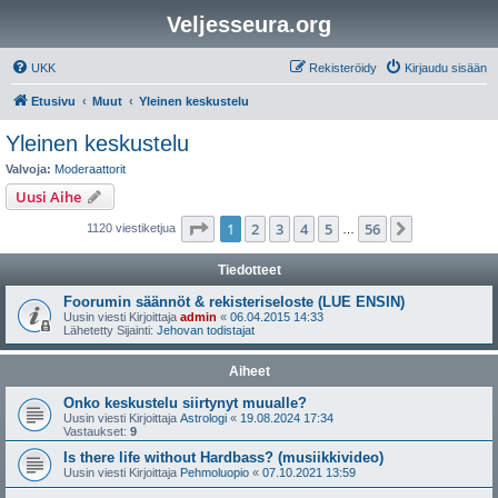
Veljesseura.org
UKK
Rekisteröidy
Kirjaudu sisään
Etusivu
Muut
Yleinen keskustelu
Yleinen keskustelu
Valvoja:
Moderaattorit
Uusi Aihe
Sivu
1
/
56
1
2
3
4
5
56
Seuraava
1120 viestiketjua
…
Tiedotteet
Foorumin säännöt & rekisteriseloste (LUE ENSIN)
Uusin viesti Kirjoittaja
admin
«
06.04.2015 14:33
Lähetetty Sijainti:
Jehovan todistajat
Aiheet
Onko keskustelu siirtynyt muualle?
Uusin viesti Kirjoittaja
Astrologi
«
19.08.2024 17:34
Vastaukset:
9
Is there life without Hardbass? (musiikkivideo)
Uusin viesti Kirjoittaja
Pehmoluopio
«
07.10.2021 13:59