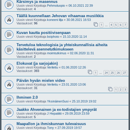
Kärsimys ja masennus
Uusin viesti Kirjoittaja
Pehmoluopio
«
06.10.2021 22:39
Vastaukset:
4
Täällä kuunnellaan Jehovan vihaamaa musiikkia
Uusin viesti Kirjoittaja
koneeni lilja
«
30.08.2021 16:53
Vastaukset:
96
1
4
5
6
7
…
Kuvan kautta positiivisenpaan
Uusin viesti Kirjoittaja
bstphoto
«
15.10.2020 11:14
Tervetuloa teknologisia ja yhteiskunnallisia aiheita
käsittelevä asennetutkimukseen
Uusin viesti Kirjoittaja
moimtutkimus
«
02.06.2020 11:31
Vastaukset:
2
Elokuvat (ja sarjojakin)
Uusin viesti Kirjoittaja
Verilettu
«
01.06.2020 12:26
Vastaukset:
393
1
24
25
26
27
…
Päivän hyvän mielen video
Uusin viesti Kirjoittaja
Verilettu
«
23.01.2020 13:06
Vastaukset:
31
1
2
3
Ihminen 2.0
Uusin viesti Kirjoittaja
YksinäinenSusi
«
25.10.2019 19:02
Jaakko Ahvenainen ja ex-todistajien ympyrät
Uusin viesti Kirjoittaja
J Hepatiitti
«
29.09.2019 23:59
Vastaukset:
5
Maapallon ja ihmiskunnan tulevaisuus
Uusin viesti Kirjoittaja
Tony
«
27.09.2019 19:57