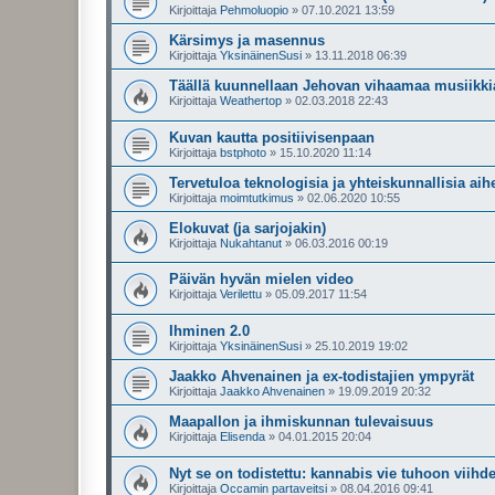
Kirjoittaja
Pehmoluopio
»
07.10.2021 13:59
Kärsimys ja masennus
Kirjoittaja
YksinäinenSusi
»
13.11.2018 06:39
Täällä kuunnellaan Jehovan vihaamaa musiikki
Kirjoittaja
Weathertop
»
02.03.2018 22:43
Kuvan kautta positiivisenpaan
Kirjoittaja
bstphoto
»
15.10.2020 11:14
Tervetuloa teknologisia ja yhteiskunnallisia ai
Kirjoittaja
moimtutkimus
»
02.06.2020 10:55
Elokuvat (ja sarjojakin)
Kirjoittaja
Nukahtanut
»
06.03.2016 00:19
Päivän hyvän mielen video
Kirjoittaja
Verilettu
»
05.09.2017 11:54
Ihminen 2.0
Kirjoittaja
YksinäinenSusi
»
25.10.2019 19:02
Jaakko Ahvenainen ja ex-todistajien ympyrät
Kirjoittaja
Jaakko Ahvenainen
»
19.09.2019 20:32
Maapallon ja ihmiskunnan tulevaisuus
Kirjoittaja
Elisenda
»
04.01.2015 20:04
Nyt se on todistettu: kannabis vie tuhoon viihd
Kirjoittaja
Occamin partaveitsi
»
08.04.2016 09:41