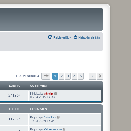
Rekisteröidy
Kirjaudu sisään
Sivu
1
/
56
1
2
3
4
5
56
Seuraava
1120 viestiketjua
…
LUETTU
UUSIN VIESTI
U
Kirjoittaja
admin
L
241304
u
06.04.2015 14:33
s
u
i
n
LUETTU
UUSIN VIESTI
e
v
i
U
Kirjoittaja
Astrologi
t
e
L
112374
u
19.08.2024 17:34
s
s
t
t
u
i
i
U
Kirjoittaja
Pehmoluopio