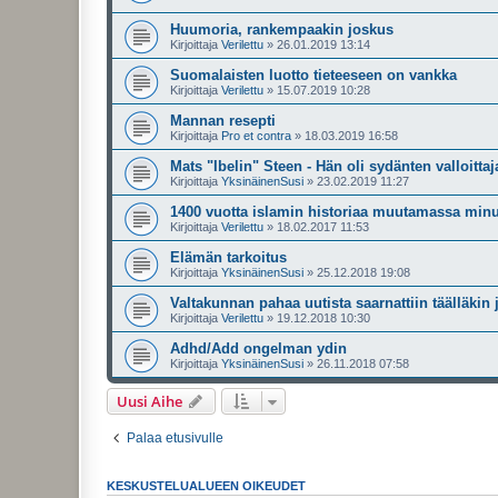
Huumoria, rankempaakin joskus
Kirjoittaja
Verilettu
»
26.01.2019 13:14
Suomalaisten luotto tieteeseen on vankka
Kirjoittaja
Verilettu
»
15.07.2019 10:28
Mannan resepti
Kirjoittaja
Pro et contra
»
18.03.2019 16:58
Mats "Ibelin" Steen - Hän oli sydänten valloittaj
Kirjoittaja
YksinäinenSusi
»
23.02.2019 11:27
1400 vuotta islamin historiaa muutamassa minuu
Kirjoittaja
Verilettu
»
18.02.2017 11:53
Elämän tarkoitus
Kirjoittaja
YksinäinenSusi
»
25.12.2018 19:08
Valtakunnan pahaa uutista saarnattiin täälläkin
Kirjoittaja
Verilettu
»
19.12.2018 10:30
Adhd/Add ongelman ydin
Kirjoittaja
YksinäinenSusi
»
26.11.2018 07:58
Uusi Aihe
Palaa etusivulle
KESKUSTELUALUEEN OIKEUDET