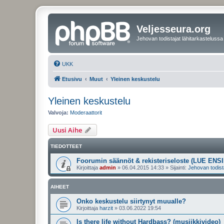
Veljesseura.org
Jehovan todistajat lähitarkastelussa
UKK
Etusivu
Muut
Yleinen keskustelu
Yleinen keskustelu
Valvoja:
Moderaattorit
Uusi Aihe
TIEDOTTEET
Foorumin säännöt & rekisteriseloste (LUE ENSI
Kirjoittaja
admin
»
06.04.2015 14:33
» Sijainti:
Jehovan todist
AIHEET
Onko keskustelu siirtynyt muualle?
Kirjoittaja
harzit
»
03.06.2022 19:54
Is there life without Hardbass? (musiikkivideo)