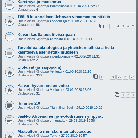
Kärsimys ja masennus
Uusin viesti Kirjoittaja
Pehmoluopio
«
06.10.2021 22:39
Vastaukset:
4
Täällä kuunnellaan Jehovan vihaamaa musiikkia
Uusin viesti Kirjoittaja
koneeni lilja
«
30.08.2021 16:53
Vastaukset:
96
1
4
5
6
7
…
Kuvan kautta positiivisenpaan
Uusin viesti Kirjoittaja
bstphoto
«
15.10.2020 11:14
Tervetuloa teknologisia ja yhteiskunnallisia aiheita
käsittelevä asennetutkimukseen
Uusin viesti Kirjoittaja
moimtutkimus
«
02.06.2020 11:31
Vastaukset:
2
Elokuvat (ja sarjojakin)
Uusin viesti Kirjoittaja
Verilettu
«
01.06.2020 12:26
Vastaukset:
393
1
24
25
26
27
…
Päivän hyvän mielen video
Uusin viesti Kirjoittaja
Verilettu
«
23.01.2020 13:06
Vastaukset:
31
1
2
3
Ihminen 2.0
Uusin viesti Kirjoittaja
YksinäinenSusi
«
25.10.2019 19:02
Jaakko Ahvenainen ja ex-todistajien ympyrät
Uusin viesti Kirjoittaja
J Hepatiitti
«
29.09.2019 23:59
Vastaukset:
5
Maapallon ja ihmiskunnan tulevaisuus
Uusin viesti Kirjoittaja
Tony
«
27.09.2019 19:57