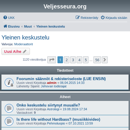
Veljesseura.org
UKK
Rekisteröidy
Kirjaudu sisään
Etusivu
Muut
Yleinen keskustelu
Yleinen keskustelu
Valvoja:
Moderaattorit
Uusi Aihe
Sivu
1
/
56
1
2
3
4
5
56
Seuraava
1120 viestiketjua
…
Tiedotteet
Foorumin säännöt & rekisteriseloste (LUE ENSIN)
Uusin viesti Kirjoittaja
admin
«
06.04.2015 14:33
Lähetetty Sijainti:
Jehovan todistajat
Aiheet
Onko keskustelu siirtynyt muualle?
Uusin viesti Kirjoittaja
Astrologi
«
19.08.2024 17:34
Vastaukset:
9
Is there life without Hardbass? (musiikkivideo)
Uusin viesti Kirjoittaja
Pehmoluopio
«
07.10.2021 13:59