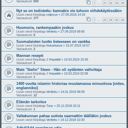
Vastaukset:
503
1
31
32
33
34
…
Nyt se on todistettu: kannabis vie tuhoon viihdekäytössäkin
Uusin viesti Kirjoittaja
veljesse
«
27.09.2019 14:33
Vastaukset:
377
1
23
24
25
26
…
Huumoria, rankempaakin joskus
Uusin viesti Kirjoittaja
Verilettu
«
27.09.2019 09:05
Vastaukset:
6
Suomalaisten luotto tieteeseen on vankka
Uusin viesti Kirjoittaja
Nukahtanut
«
15.07.2019 16:57
Vastaukset:
2
Mannan resepti
Uusin viesti Kirjoittaja
J Hepatiitti
«
19.03.2019 19:30
Vastaukset:
2
Mats "Ibelin" Steen - Hän oli sydänten valloittaja
Uusin viesti Kirjoittaja
J Hepatiitti
«
19.03.2019 02:58
Vastaukset:
1
1400 vuotta islamin historiaa muutamassa minuutissa (video,
englanniksi)
Uusin viesti Kirjoittaja
Verilettu
«
14.01.2019 08:09
Vastaukset:
12
Elämän tarkoitus
Uusin viesti Kirjoittaja
Tony
«
25.12.2018 20:11
Vastaukset:
1
Valtakunnan pahaa uutista saarnattiin täälläkin joskus
Uusin viesti Kirjoittaja
Verilettu
«
19.12.2018 10:30
Adhd/Add ongelman ydin