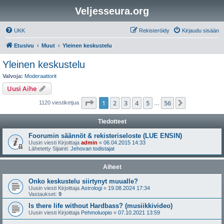
Veljesseura.org
UKK
Rekisteröidy
Kirjaudu sisään
Etusivu
Muut
Yleinen keskustelu
Yleinen keskustelu
Valvoja:
Moderaattorit
Uusi Aihe
Sivu
1
/
56
1
2
3
4
5
56
Seuraava
1120 viestiketjua
…
Tiedotteet
Foorumin säännöt & rekisteriseloste (LUE ENSIN)
Uusin viesti Kirjoittaja
admin
«
06.04.2015 14:33
Lähetetty Sijainti:
Jehovan todistajat
Aiheet
Onko keskustelu siirtynyt muualle?
Uusin viesti Kirjoittaja
Astrologi
«
19.08.2024 17:34
Vastaukset:
9
Is there life without Hardbass? (musiikkivideo)
Uusin viesti Kirjoittaja
Pehmoluopio
«
07.10.2021 13:59