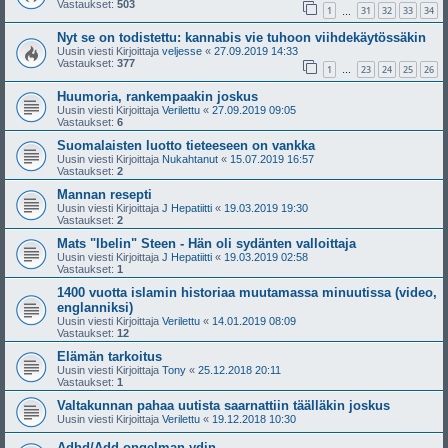
Vastaukset:
503
1
31
32
33
34
…
Nyt se on todistettu: kannabis vie tuhoon viihdekäytössäkin
Uusin viesti Kirjoittaja
veljesse
«
27.09.2019 14:33
Vastaukset:
377
1
23
24
25
26
…
Huumoria, rankempaakin joskus
Uusin viesti Kirjoittaja
Verilettu
«
27.09.2019 09:05
Vastaukset:
6
Suomalaisten luotto tieteeseen on vankka
Uusin viesti Kirjoittaja
Nukahtanut
«
15.07.2019 16:57
Vastaukset:
2
Mannan resepti
Uusin viesti Kirjoittaja
J Hepatiitti
«
19.03.2019 19:30
Vastaukset:
2
Mats "Ibelin" Steen - Hän oli sydänten valloittaja
Uusin viesti Kirjoittaja
J Hepatiitti
«
19.03.2019 02:58
Vastaukset:
1
1400 vuotta islamin historiaa muutamassa minuutissa (video,
englanniksi)
Uusin viesti Kirjoittaja
Verilettu
«
14.01.2019 08:09
Vastaukset:
12
Elämän tarkoitus
Uusin viesti Kirjoittaja
Tony
«
25.12.2018 20:11
Vastaukset:
1
Valtakunnan pahaa uutista saarnattiin täälläkin joskus
Uusin viesti Kirjoittaja
Verilettu
«
19.12.2018 10:30
Adhd/Add ongelman ydin