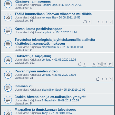
Kärsimys ja masennus
Uusin viesti Kirjoittaja
Pehmoluopio
«
06.10.2021 22:39
Vastaukset:
4
Täällä kuunnellaan Jehovan vihaamaa musiikkia
Uusin viesti Kirjoittaja
koneeni lilja
«
30.08.2021 16:53
Vastaukset:
96
1
4
5
6
7
…
Kuvan kautta positiivisenpaan
Uusin viesti Kirjoittaja
bstphoto
«
15.10.2020 11:14
Tervetuloa teknologisia ja yhteiskunnallisia aiheita
käsittelevä asennetutkimukseen
Uusin viesti Kirjoittaja
moimtutkimus
«
02.06.2020 11:31
Vastaukset:
2
Elokuvat (ja sarjojakin)
Uusin viesti Kirjoittaja
Verilettu
«
01.06.2020 12:26
Vastaukset:
393
1
24
25
26
27
…
Päivän hyvän mielen video
Uusin viesti Kirjoittaja
Verilettu
«
23.01.2020 13:06
Vastaukset:
31
1
2
3
Ihminen 2.0
Uusin viesti Kirjoittaja
YksinäinenSusi
«
25.10.2019 19:02
Jaakko Ahvenainen ja ex-todistajien ympyrät
Uusin viesti Kirjoittaja
J Hepatiitti
«
29.09.2019 23:59
Vastaukset:
5
Maapallon ja ihmiskunnan tulevaisuus
Uusin viesti Kirjoittaja
Tony
«
27.09.2019 19:57