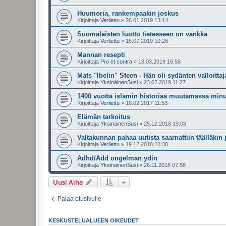
Huumoria, rankempaakin joskus
Kirjoittaja
Verilettu
»
26.01.2019 13:14
Suomalaisten luotto tieteeseen on vankka
Kirjoittaja
Verilettu
»
15.07.2019 10:28
Mannan resepti
Kirjoittaja
Pro et contra
»
18.03.2019 16:58
Mats "Ibelin" Steen - Hän oli sydänten valloittaj
Kirjoittaja
YksinäinenSusi
»
23.02.2019 11:27
1400 vuotta islamin historiaa muutamassa minuu
Kirjoittaja
Verilettu
»
18.02.2017 11:53
Elämän tarkoitus
Kirjoittaja
YksinäinenSusi
»
25.12.2018 19:08
Valtakunnan pahaa uutista saarnattiin täälläkin
Kirjoittaja
Verilettu
»
19.12.2018 10:30
Adhd/Add ongelman ydin
Kirjoittaja
YksinäinenSusi
»
26.11.2018 07:58
Uusi Aihe
Palaa etusivulle
KESKUSTELUALUEEN OIKEUDET