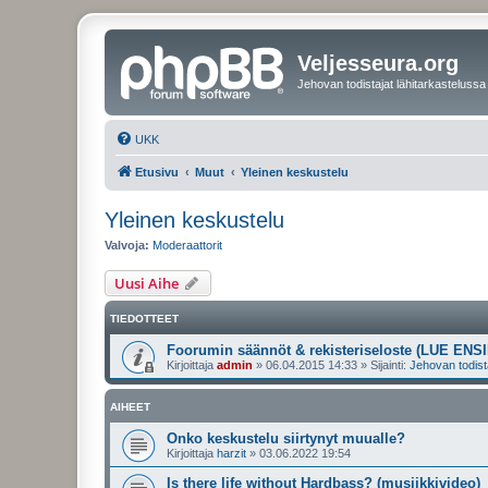
Veljesseura.org
Jehovan todistajat lähitarkastelussa
UKK
Etusivu
Muut
Yleinen keskustelu
Yleinen keskustelu
Valvoja:
Moderaattorit
Uusi Aihe
TIEDOTTEET
Foorumin säännöt & rekisteriseloste (LUE ENSI
Kirjoittaja
admin
»
06.04.2015 14:33
» Sijainti:
Jehovan todist
AIHEET
Onko keskustelu siirtynyt muualle?
Kirjoittaja
harzit
»
03.06.2022 19:54
Is there life without Hardbass? (musiikkivideo)