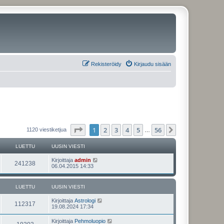
Rekisteröidy
Kirjaudu sisään
Sivu
1
/
56
1
2
3
4
5
56
Seuraava
1120 viestiketjua
…
LUETTU
UUSIN VIESTI
U
Kirjoittaja
admin
L
241238
u
06.04.2015 14:33
s
u
i
n
LUETTU
UUSIN VIESTI
e
v
i
U
Kirjoittaja
Astrologi
t
e
L
112317
u
19.08.2024 17:34
s
s
t
t
u
i
i
U
Kirjoittaja
Pehmoluopio