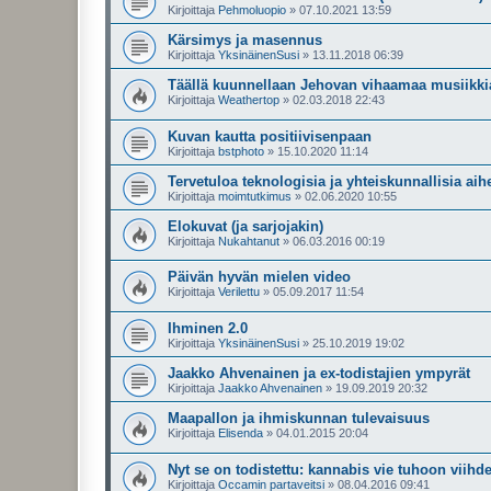
Kirjoittaja
Pehmoluopio
»
07.10.2021 13:59
Kärsimys ja masennus
Kirjoittaja
YksinäinenSusi
»
13.11.2018 06:39
Täällä kuunnellaan Jehovan vihaamaa musiikki
Kirjoittaja
Weathertop
»
02.03.2018 22:43
Kuvan kautta positiivisenpaan
Kirjoittaja
bstphoto
»
15.10.2020 11:14
Tervetuloa teknologisia ja yhteiskunnallisia ai
Kirjoittaja
moimtutkimus
»
02.06.2020 10:55
Elokuvat (ja sarjojakin)
Kirjoittaja
Nukahtanut
»
06.03.2016 00:19
Päivän hyvän mielen video
Kirjoittaja
Verilettu
»
05.09.2017 11:54
Ihminen 2.0
Kirjoittaja
YksinäinenSusi
»
25.10.2019 19:02
Jaakko Ahvenainen ja ex-todistajien ympyrät
Kirjoittaja
Jaakko Ahvenainen
»
19.09.2019 20:32
Maapallon ja ihmiskunnan tulevaisuus
Kirjoittaja
Elisenda
»
04.01.2015 20:04
Nyt se on todistettu: kannabis vie tuhoon viihd
Kirjoittaja
Occamin partaveitsi
»
08.04.2016 09:41