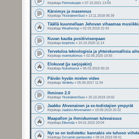
Kirjoittaja
Pehmoluopio
»
07.10.2021 13:59
Kärsimys ja masennus
Kirjoittaja
YksinäinenSusi
»
13.11.2018 06:39
Täällä kuunnellaan Jehovan vihaamaa musiikki
Kirjoittaja
Weathertop
»
02.03.2018 22:43
Kuvan kautta positiivisenpaan
Kirjoittaja
bstphoto
»
15.10.2020 11:14
Tervetuloa teknologisia ja yhteiskunnallisia ai
Kirjoittaja
moimtutkimus
»
02.06.2020 10:55
Elokuvat (ja sarjojakin)
Kirjoittaja
Nukahtanut
»
06.03.2016 00:19
Päivän hyvän mielen video
Kirjoittaja
Verilettu
»
05.09.2017 11:54
Ihminen 2.0
Kirjoittaja
YksinäinenSusi
»
25.10.2019 19:02
Jaakko Ahvenainen ja ex-todistajien ympyrät
Kirjoittaja
Jaakko Ahvenainen
»
19.09.2019 20:32
Maapallon ja ihmiskunnan tulevaisuus
Kirjoittaja
Elisenda
»
04.01.2015 20:04
Nyt se on todistettu: kannabis vie tuhoon viihd
Kirjoittaja
Occamin partaveitsi
»
08.04.2016 09:41