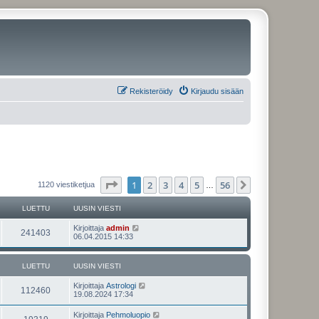
Rekisteröidy
Kirjaudu sisään
Sivu
1
/
56
1
2
3
4
5
56
Seuraava
1120 viestiketjua
…
LUETTU
UUSIN VIESTI
U
Kirjoittaja
admin
L
241403
u
06.04.2015 14:33
s
u
i
n
LUETTU
UUSIN VIESTI
e
v
i
U
Kirjoittaja
Astrologi
t
e
L
112460
u
19.08.2024 17:34
s
s
t
t
u
i
i
U
Kirjoittaja
Pehmoluopio