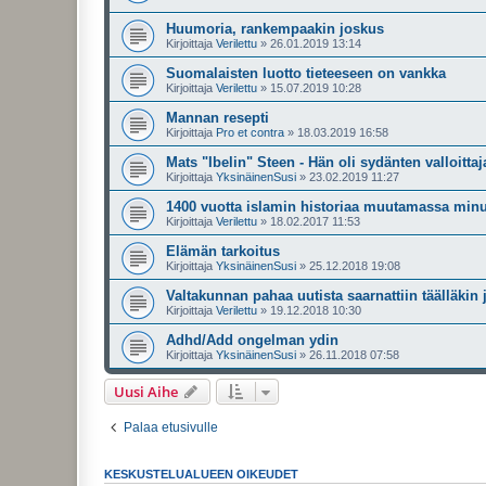
Huumoria, rankempaakin joskus
Kirjoittaja
Verilettu
»
26.01.2019 13:14
Suomalaisten luotto tieteeseen on vankka
Kirjoittaja
Verilettu
»
15.07.2019 10:28
Mannan resepti
Kirjoittaja
Pro et contra
»
18.03.2019 16:58
Mats "Ibelin" Steen - Hän oli sydänten valloittaj
Kirjoittaja
YksinäinenSusi
»
23.02.2019 11:27
1400 vuotta islamin historiaa muutamassa minuu
Kirjoittaja
Verilettu
»
18.02.2017 11:53
Elämän tarkoitus
Kirjoittaja
YksinäinenSusi
»
25.12.2018 19:08
Valtakunnan pahaa uutista saarnattiin täälläkin
Kirjoittaja
Verilettu
»
19.12.2018 10:30
Adhd/Add ongelman ydin
Kirjoittaja
YksinäinenSusi
»
26.11.2018 07:58
Uusi Aihe
Palaa etusivulle
KESKUSTELUALUEEN OIKEUDET