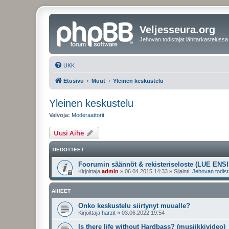
Veljesseura.org
Jehovan todistajat lähitarkastelussa
UKK
Etusivu
Muut
Yleinen keskustelu
Yleinen keskustelu
Valvoja:
Moderaattorit
Uusi Aihe
TIEDOTTEET
Foorumin säännöt & rekisteriseloste (LUE ENSI
Kirjoittaja
admin
»
06.04.2015 14:33
» Sijainti:
Jehovan todist
AIHEET
Onko keskustelu siirtynyt muualle?
Kirjoittaja
harzit
»
03.06.2022 19:54
Is there life without Hardbass? (musiikkivideo)