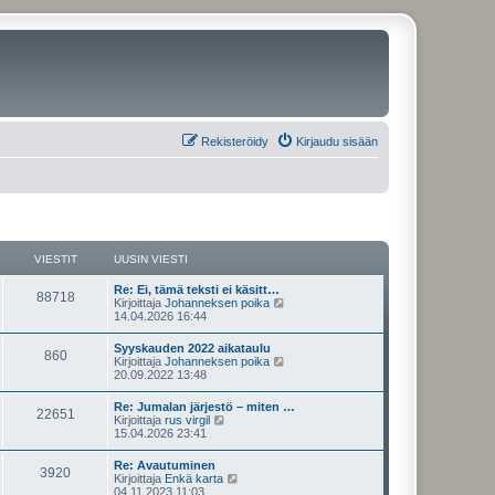
Rekisteröidy
Kirjaudu sisään
VIESTIT
UUSIN VIESTI
U
Re: Ei, tämä teksti ei käsitt…
V
88718
u
N
Kirjoittaja
Johanneksen poika
s
ä
14.04.2026 16:44
i
i
y
n
t
U
Syyskauden 2022 aikataulu
e
V
860
v
ä
u
N
Kirjoittaja
Johanneksen poika
i
u
s
ä
20.09.2022 13:48
s
e
u
i
i
y
s
s
n
t
U
Re: Jumalan järjestö – miten …
t
i
t
e
V
22651
v
ä
u
N
Kirjoittaja
rus virgil
i
n
i
u
s
ä
15.04.2026 23:41
v
i
s
e
u
i
i
y
i
s
s
n
t
e
U
Re: Avautuminen
t
i
t
t
e
V
3920
v
ä
s
u
N
Kirjoittaja
Enkä karta
i
n
i
u
t
s
ä
04.11.2023 11:03
v