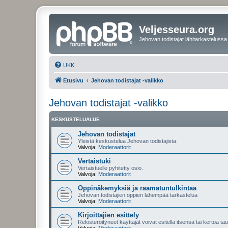
Veljesseura.org
Jehovan todistajat lähitarkastelussa
UKK
Etusivu
Jehovan todistajat -valikko
Jehovan todistajat -valikko
KESKUSTELUALUE
Jehovan todistajat
Yleistä keskustelua Jehovan todistajista.
Valvoja:
Moderaattorit
Vertaistuki
Vertaistuelle pyhitetty osio.
Valvoja:
Moderaattorit
Oppinäkemyksiä ja raamatuntulkintaa
Jehovan todistajien oppien lähempää tarkastelua
Valvoja:
Moderaattorit
Kirjoittajien esittely
Rekisteröityneet käyttäjät voivat esitellä itsensä tai kertoa tau
Valvoja:
Moderaattorit