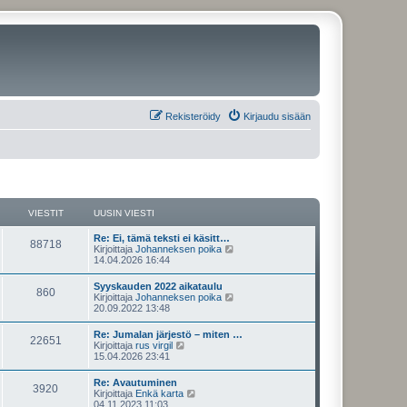
Rekisteröidy
Kirjaudu sisään
VIESTIT
UUSIN VIESTI
U
Re: Ei, tämä teksti ei käsitt…
V
88718
u
N
Kirjoittaja
Johanneksen poika
s
ä
14.04.2026 16:44
i
i
y
n
t
U
Syyskauden 2022 aikataulu
e
V
860
v
ä
u
N
Kirjoittaja
Johanneksen poika
i
u
s
ä
20.09.2022 13:48
s
e
u
i
i
y
s
s
n
t
U
Re: Jumalan järjestö – miten …
t
i
t
e
V
22651
v
ä
u
N
Kirjoittaja
rus virgil
i
n
i
u
s
ä
15.04.2026 23:41
v
i
s
e
u
i
i
y
i
s
s
n
t
e
U
Re: Avautuminen
t
i
t
t
e
V
3920
v
ä
s
u
N
Kirjoittaja
Enkä karta
i
n
i
u
t
s
ä
04.11.2023 11:03
v