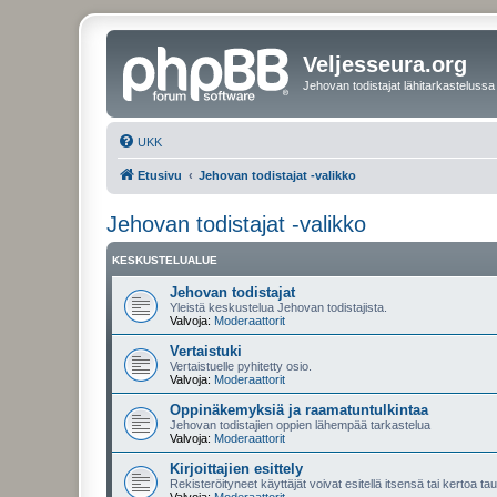
Veljesseura.org
Jehovan todistajat lähitarkastelussa
UKK
Etusivu
Jehovan todistajat -valikko
Jehovan todistajat -valikko
KESKUSTELUALUE
Jehovan todistajat
Yleistä keskustelua Jehovan todistajista.
Valvoja:
Moderaattorit
Vertaistuki
Vertaistuelle pyhitetty osio.
Valvoja:
Moderaattorit
Oppinäkemyksiä ja raamatuntulkintaa
Jehovan todistajien oppien lähempää tarkastelua
Valvoja:
Moderaattorit
Kirjoittajien esittely
Rekisteröityneet käyttäjät voivat esitellä itsensä tai kertoa tau
Valvoja:
Moderaattorit