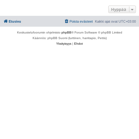
Hyppää
Etusivu
Poista evästeet
Kaikki ajat ovat
UTC+03:00
Keskustelufoorumin ohjelmisto
phpBB
® Forum Software © phpBB Limited
Käännös: phpBB Suomi (lurttinen, harritapio, Pettis)
Yksityisyys
|
Ehdot