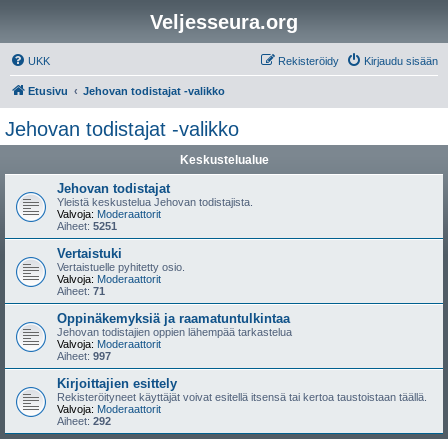
Veljesseura.org
UKK
Rekisteröidy
Kirjaudu sisään
Etusivu
Jehovan todistajat -valikko
Jehovan todistajat -valikko
Keskustelualue
Jehovan todistajat
Yleistä keskustelua Jehovan todistajista.
Valvoja:
Moderaattorit
Aiheet:
5251
Vertaistuki
Vertaistuelle pyhitetty osio.
Valvoja:
Moderaattorit
Aiheet:
71
Oppinäkemyksiä ja raamatuntulkintaa
Jehovan todistajien oppien lähempää tarkastelua
Valvoja:
Moderaattorit
Aiheet:
997
Kirjoittajien esittely
Rekisteröityneet käyttäjät voivat esitellä itsensä tai kertoa taustoistaan täällä.
Valvoja:
Moderaattorit
Aiheet:
292