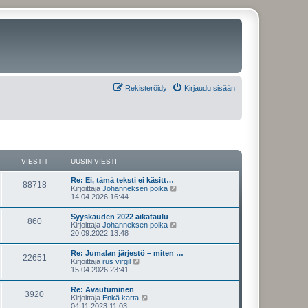
Rekisteröidy
Kirjaudu sisään
VIESTIT
UUSIN VIESTI
U
Re: Ei, tämä teksti ei käsitt…
V
88718
u
N
Kirjoittaja
Johanneksen poika
s
ä
14.04.2026 16:44
i
i
y
n
t
U
Syyskauden 2022 aikataulu
e
V
860
v
ä
u
N
Kirjoittaja
Johanneksen poika
i
u
s
ä
20.09.2022 13:48
s
e
u
i
i
y
s
s
n
t
U
Re: Jumalan järjestö – miten …
t
i
t
e
V
22651
v
ä
u
N
Kirjoittaja
rus virgil
i
n
i
u
s
ä
15.04.2026 23:41
v
i
s
e
u
i
i
y
i
s
s
n
t
e
U
Re: Avautuminen
t
i
t
t
e
V
3920
v
ä
s
u
N
Kirjoittaja
Enkä karta
i
n
i
u
t
s
ä
04.11.2023 11:03
v