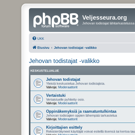
Veljesseura.org
Jehovan todistajat lähitarkastelussa
UKK
Etusivu
Jehovan todistajat -valikko
Jehovan todistajat -valikko
KESKUSTELUALUE
Jehovan todistajat
Yleistä keskustelua Jehovan todistajista.
Valvoja:
Moderaattorit
Vertaistuki
Vertaistuelle pyhitetty osio.
Valvoja:
Moderaattorit
Oppinäkemyksiä ja raamatuntulkintaa
Jehovan todistajien oppien lähempää tarkastelua
Valvoja:
Moderaattorit
Kirjoittajien esittely
Rekisteröityneet käyttäjät voivat esitellä itsensä tai kertoa tau
Valvoja:
Moderaattorit