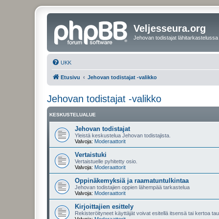
Veljesseura.org
Jehovan todistajat lähitarkastelussa
UKK
Etusivu
Jehovan todistajat -valikko
Jehovan todistajat -valikko
KESKUSTELUALUE
Jehovan todistajat
Yleistä keskustelua Jehovan todistajista.
Valvoja:
Moderaattorit
Vertaistuki
Vertaistuelle pyhitetty osio.
Valvoja:
Moderaattorit
Oppinäkemyksiä ja raamatuntulkintaa
Jehovan todistajien oppien lähempää tarkastelua
Valvoja:
Moderaattorit
Kirjoittajien esittely
Rekisteröityneet käyttäjät voivat esitellä itsensä tai kertoa tau
Valvoja:
Moderaattorit