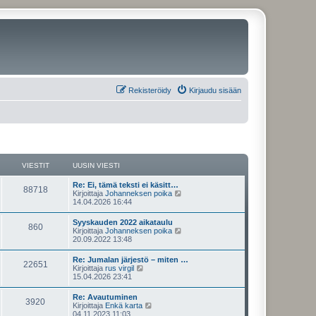
Rekisteröidy
Kirjaudu sisään
VIESTIT
UUSIN VIESTI
U
Re: Ei, tämä teksti ei käsitt…
V
88718
u
N
Kirjoittaja
Johanneksen poika
s
ä
14.04.2026 16:44
i
i
y
n
t
U
Syyskauden 2022 aikataulu
e
V
860
v
ä
u
N
Kirjoittaja
Johanneksen poika
i
u
s
ä
20.09.2022 13:48
s
e
u
i
i
y
s
s
n
t
U
Re: Jumalan järjestö – miten …
t
i
t
e
V
22651
v
ä
u
N
Kirjoittaja
rus virgil
i
n
i
u
s
ä
15.04.2026 23:41
v
i
s
e
u
i
i
y
i
s
s
n
t
e
U
Re: Avautuminen
t
i
t
t
e
V
3920
v
ä
s
u
N
Kirjoittaja
Enkä karta
i
n
i
u
t
s
ä
04.11.2023 11:03
v