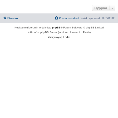
Hyppää
Etusivu
Poista evästeet
Kaikki ajat ovat
UTC+03:00
Keskustelufoorumin ohjelmisto
phpBB
® Forum Software © phpBB Limited
Käännös: phpBB Suomi (lurttinen, harritapio, Pettis)
Yksityisyys
|
Ehdot