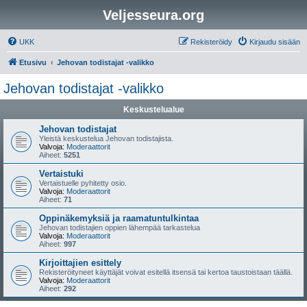
Veljesseura.org
UKK
Rekisteröidy
Kirjaudu sisään
Etusivu
Jehovan todistajat -valikko
Jehovan todistajat -valikko
Keskustelualue
Jehovan todistajat
Yleistä keskustelua Jehovan todistajista.
Valvoja:
Moderaattorit
Aiheet:
5251
Vertaistuki
Vertaistuelle pyhitetty osio.
Valvoja:
Moderaattorit
Aiheet:
71
Oppinäkemyksiä ja raamatuntulkintaa
Jehovan todistajien oppien lähempää tarkastelua
Valvoja:
Moderaattorit
Aiheet:
997
Kirjoittajien esittely
Rekisteröityneet käyttäjät voivat esitellä itsensä tai kertoa taustoistaan täällä.
Valvoja:
Moderaattorit
Aiheet:
292