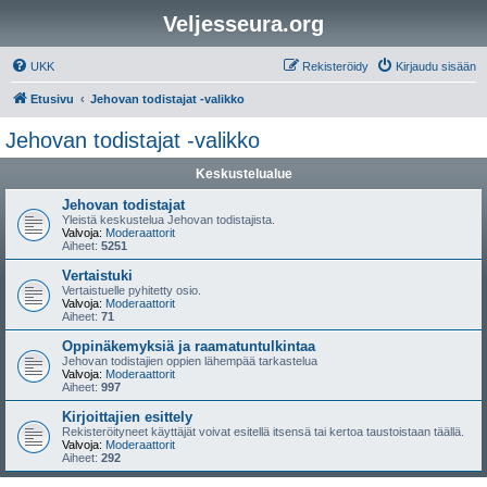
Veljesseura.org
UKK
Rekisteröidy
Kirjaudu sisään
Etusivu
Jehovan todistajat -valikko
Jehovan todistajat -valikko
Keskustelualue
Jehovan todistajat
Yleistä keskustelua Jehovan todistajista.
Valvoja:
Moderaattorit
Aiheet:
5251
Vertaistuki
Vertaistuelle pyhitetty osio.
Valvoja:
Moderaattorit
Aiheet:
71
Oppinäkemyksiä ja raamatuntulkintaa
Jehovan todistajien oppien lähempää tarkastelua
Valvoja:
Moderaattorit
Aiheet:
997
Kirjoittajien esittely
Rekisteröityneet käyttäjät voivat esitellä itsensä tai kertoa taustoistaan täällä.
Valvoja:
Moderaattorit
Aiheet:
292