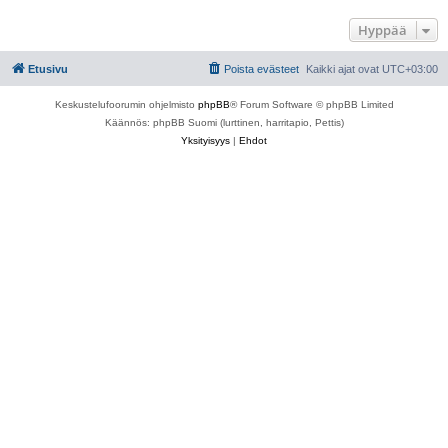
Hyppää
Etusivu
Poista evästeet
Kaikki ajat ovat
UTC+03:00
Keskustelufoorumin ohjelmisto
phpBB
® Forum Software © phpBB Limited
Käännös: phpBB Suomi (lurttinen, harritapio, Pettis)
Yksityisyys
|
Ehdot