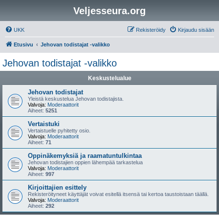
Veljesseura.org
UKK
Rekisteröidy
Kirjaudu sisään
Etusivu
Jehovan todistajat -valikko
Jehovan todistajat -valikko
Keskustelualue
Jehovan todistajat
Yleistä keskustelua Jehovan todistajista.
Valvoja:
Moderaattorit
Aiheet:
5251
Vertaistuki
Vertaistuelle pyhitetty osio.
Valvoja:
Moderaattorit
Aiheet:
71
Oppinäkemyksiä ja raamatuntulkintaa
Jehovan todistajien oppien lähempää tarkastelua
Valvoja:
Moderaattorit
Aiheet:
997
Kirjoittajien esittely
Rekisteröityneet käyttäjät voivat esitellä itsensä tai kertoa taustoistaan täällä.
Valvoja:
Moderaattorit
Aiheet:
292