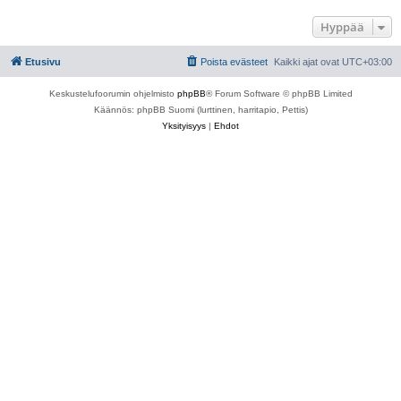
Hyppää
Etusivu
Poista evästeet
Kaikki ajat ovat
UTC+03:00
Keskustelufoorumin ohjelmisto
phpBB
® Forum Software © phpBB Limited
Käännös: phpBB Suomi (lurttinen, harritapio, Pettis)
Yksityisyys
|
Ehdot