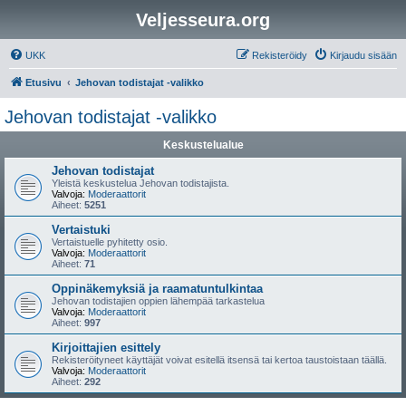
Veljesseura.org
UKK
Rekisteröidy
Kirjaudu sisään
Etusivu
Jehovan todistajat -valikko
Jehovan todistajat -valikko
Keskustelualue
Jehovan todistajat
Yleistä keskustelua Jehovan todistajista.
Valvoja:
Moderaattorit
Aiheet:
5251
Vertaistuki
Vertaistuelle pyhitetty osio.
Valvoja:
Moderaattorit
Aiheet:
71
Oppinäkemyksiä ja raamatuntulkintaa
Jehovan todistajien oppien lähempää tarkastelua
Valvoja:
Moderaattorit
Aiheet:
997
Kirjoittajien esittely
Rekisteröityneet käyttäjät voivat esitellä itsensä tai kertoa taustoistaan täällä.
Valvoja:
Moderaattorit
Aiheet:
292