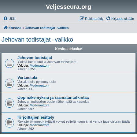
Veljesseura.org
UKK
Rekisteröidy
Kirjaudu sisään
Etusivu
Jehovan todistajat -valikko
Jehovan todistajat -valikko
Keskustelualue
Jehovan todistajat
Yleistä keskustelua Jehovan todistajista.
Valvoja:
Moderaattorit
Aiheet:
5251
Vertaistuki
Vertaistuelle pyhitetty osio.
Valvoja:
Moderaattorit
Aiheet:
71
Oppinäkemyksiä ja raamatuntulkintaa
Jehovan todistajien oppien lähempää tarkastelua
Valvoja:
Moderaattorit
Aiheet:
997
Kirjoittajien esittely
Rekisteröityneet käyttäjät voivat esitellä itsensä tai kertoa taustoistaan täällä.
Valvoja:
Moderaattorit
Aiheet:
292