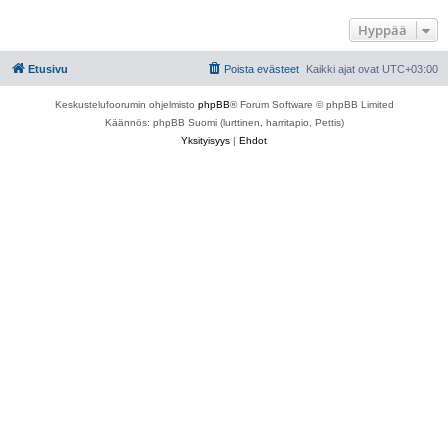
Hyppää
Etusivu
Poista evästeet
Kaikki ajat ovat
UTC+03:00
Keskustelufoorumin ohjelmisto
phpBB
® Forum Software © phpBB Limited
Käännös: phpBB Suomi (lurttinen, harritapio, Pettis)
Yksityisyys
|
Ehdot