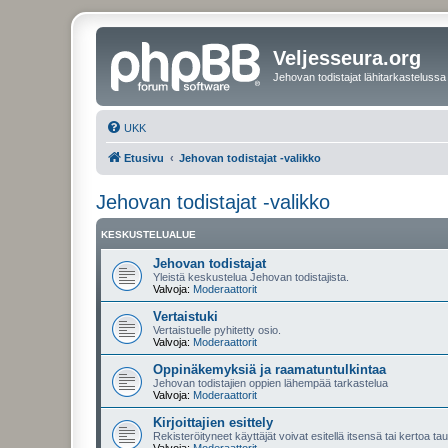
Veljesseura.org
Jehovan todistajat lähitarkastelussa
UKK
Etusivu
Jehovan todistajat -valikko
Jehovan todistajat -valikko
KESKUSTELUALUE
Jehovan todistajat
Yleistä keskustelua Jehovan todistajista.
Valvoja:
Moderaattorit
Vertaistuki
Vertaistuelle pyhitetty osio.
Valvoja:
Moderaattorit
Oppinäkemyksiä ja raamatuntulkintaa
Jehovan todistajien oppien lähempää tarkastelua
Valvoja:
Moderaattorit
Kirjoittajien esittely
Rekisteröityneet käyttäjät voivat esitellä itsensä tai kertoa tau
Valvoja:
Moderaattorit