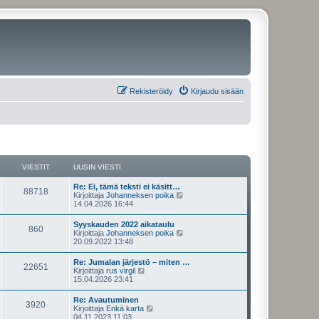
Rekisteröidy
Kirjaudu sisään
VIESTIT
UUSIN VIESTI
U
Re: Ei, tämä teksti ei käsitt…
V
88718
u
N
Kirjoittaja
Johanneksen poika
s
ä
14.04.2026 16:44
i
i
y
n
t
U
Syyskauden 2022 aikataulu
e
V
860
v
ä
u
N
Kirjoittaja
Johanneksen poika
i
u
s
ä
20.09.2022 13:48
s
e
u
i
i
y
s
s
n
t
U
Re: Jumalan järjestö – miten …
t
i
t
e
V
22651
v
ä
u
N
Kirjoittaja
rus virgil
i
n
i
u
s
ä
15.04.2026 23:41
v
i
s
e
u
i
i
y
i
s
s
n
t
e
U
Re: Avautuminen
t
i
t
t
e
V
3920
v
ä
s
u
N
Kirjoittaja
Enkä karta
i
n
i
u
t
s
ä
04.11.2023 11:03
v