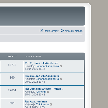
Rekisteröidy
Kirjaudu sisään
VIESTIT
UUSIN VIESTI
U
Re: Ei, tämä teksti ei käsitt…
V
88718
u
N
Kirjoittaja
Johanneksen poika
s
ä
14.04.2026 16:44
i
i
y
n
t
U
Syyskauden 2022 aikataulu
e
V
860
v
ä
u
N
Kirjoittaja
Johanneksen poika
i
u
s
ä
20.09.2022 13:48
s
e
u
i
i
y
s
s
n
t
U
Re: Jumalan järjestö – miten …
t
i
t
e
V
22651
v
ä
u
N
Kirjoittaja
rus virgil
i
n
i
u
s
ä
15.04.2026 23:41
v
i
s
e
u
i
i
y
i
s
s
n
t
e
U
Re: Avautuminen
t
i
t
t
e
V
3920
v
ä
s
u
N
Kirjoittaja
Enkä karta
i
n
i
u
t
s
ä
04.11.2023 11:03
v