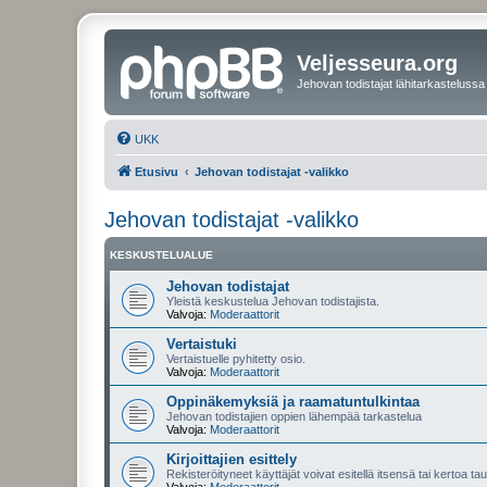
Veljesseura.org
Jehovan todistajat lähitarkastelussa
UKK
Etusivu
Jehovan todistajat -valikko
Jehovan todistajat -valikko
KESKUSTELUALUE
Jehovan todistajat
Yleistä keskustelua Jehovan todistajista.
Valvoja:
Moderaattorit
Vertaistuki
Vertaistuelle pyhitetty osio.
Valvoja:
Moderaattorit
Oppinäkemyksiä ja raamatuntulkintaa
Jehovan todistajien oppien lähempää tarkastelua
Valvoja:
Moderaattorit
Kirjoittajien esittely
Rekisteröityneet käyttäjät voivat esitellä itsensä tai kertoa tau
Valvoja:
Moderaattorit