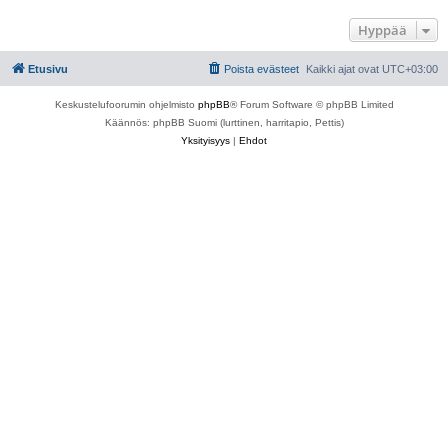
Hyppää
Etusivu
Poista evästeet
Kaikki ajat ovat
UTC+03:00
Keskustelufoorumin ohjelmisto
phpBB
® Forum Software © phpBB Limited
Käännös: phpBB Suomi (lurttinen, harritapio, Pettis)
Yksityisyys
|
Ehdot