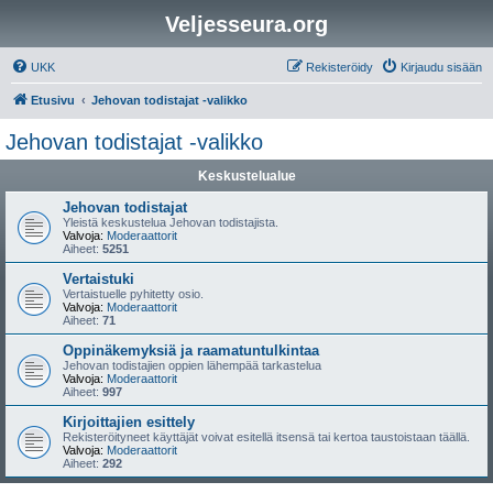
Veljesseura.org
UKK
Rekisteröidy
Kirjaudu sisään
Etusivu
Jehovan todistajat -valikko
Jehovan todistajat -valikko
Keskustelualue
Jehovan todistajat
Yleistä keskustelua Jehovan todistajista.
Valvoja:
Moderaattorit
Aiheet:
5251
Vertaistuki
Vertaistuelle pyhitetty osio.
Valvoja:
Moderaattorit
Aiheet:
71
Oppinäkemyksiä ja raamatuntulkintaa
Jehovan todistajien oppien lähempää tarkastelua
Valvoja:
Moderaattorit
Aiheet:
997
Kirjoittajien esittely
Rekisteröityneet käyttäjät voivat esitellä itsensä tai kertoa taustoistaan täällä.
Valvoja:
Moderaattorit
Aiheet:
292