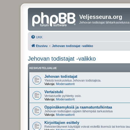
Veljesseura.org
Jehovan todistajat lähitarkastelussa
UKK
Etusivu
Jehovan todistajat -valikko
Jehovan todistajat -valikko
KESKUSTELUALUE
Jehovan todistajat
Yleistä keskustelua Jehovan todistajista.
Valvoja:
Moderaattorit
Vertaistuki
Vertaistuelle pyhitetty osio.
Valvoja:
Moderaattorit
Oppinäkemyksiä ja raamatuntulkintaa
Jehovan todistajien oppien lähempää tarkastelua
Valvoja:
Moderaattorit
Kirjoittajien esittely
Rekisteröityneet käyttäjät voivat esitellä itsensä tai kertoa tau
Valvoja:
Moderaattorit