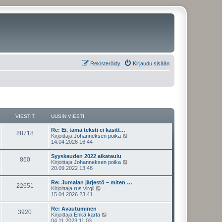
Rekisteröidy
Kirjaudu sisään
VIESTIT
UUSIN VIESTI
U
Re: Ei, tämä teksti ei käsitt…
V
88718
u
N
Kirjoittaja
Johanneksen poika
s
ä
14.04.2026 16:44
i
i
y
n
t
U
Syyskauden 2022 aikataulu
e
V
860
v
ä
u
N
Kirjoittaja
Johanneksen poika
i
u
s
ä
20.09.2022 13:48
s
e
u
i
i
y
s
s
n
t
U
Re: Jumalan järjestö – miten …
t
i
t
e
V
22651
v
ä
u
N
Kirjoittaja
rus virgil
i
n
i
u
s
ä
15.04.2026 23:41
v
i
s
e
u
i
i
y
i
s
s
n
t
e
U
Re: Avautuminen
t
i
t
t
e
V
3920
v
ä
s
u
N
Kirjoittaja
Enkä karta
i
n
i
u
t
s
ä
04.11.2023 11:03
v