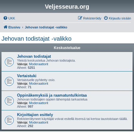
Veljesseura.org
UKK
Rekisteröidy
Kirjaudu sisään
Etusivu
Jehovan todistajat -valikko
Jehovan todistajat -valikko
Keskustelualue
Jehovan todistajat
Yleistä keskustelua Jehovan todistajista.
Valvoja:
Moderaattorit
Aiheet:
5251
Vertaistuki
Vertaistuelle pyhitetty osio.
Valvoja:
Moderaattorit
Aiheet:
71
Oppinäkemyksiä ja raamatuntulkintaa
Jehovan todistajien oppien lähempää tarkastelua
Valvoja:
Moderaattorit
Aiheet:
997
Kirjoittajien esittely
Rekisteröityneet käyttäjät voivat esitellä itsensä tai kertoa taustoistaan täällä.
Valvoja:
Moderaattorit
Aiheet:
292