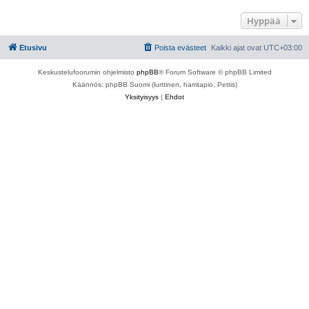
Hyppää
Etusivu
Poista evästeet
Kaikki ajat ovat
UTC+03:00
Keskustelufoorumin ohjelmisto
phpBB
® Forum Software © phpBB Limited
Käännös: phpBB Suomi (lurttinen, harritapio, Pettis)
Yksityisyys
|
Ehdot