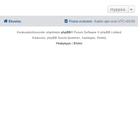
Hyppää
Etusivu
Poista evästeet
Kaikki ajat ovat
UTC+03:00
Keskustelufoorumin ohjelmisto
phpBB
® Forum Software © phpBB Limited
Käännös: phpBB Suomi (lurttinen, harritapio, Pettis)
Yksityisyys
|
Ehdot