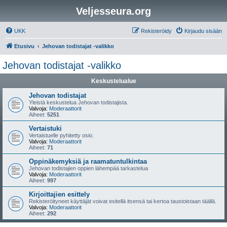
Veljesseura.org
UKK
Rekisteröidy
Kirjaudu sisään
Etusivu
Jehovan todistajat -valikko
Jehovan todistajat -valikko
Keskustelualue
Jehovan todistajat
Yleistä keskustelua Jehovan todistajista.
Valvoja:
Moderaattorit
Aiheet:
5251
Vertaistuki
Vertaistuelle pyhitetty osio.
Valvoja:
Moderaattorit
Aiheet:
71
Oppinäkemyksiä ja raamatuntulkintaa
Jehovan todistajien oppien lähempää tarkastelua
Valvoja:
Moderaattorit
Aiheet:
997
Kirjoittajien esittely
Rekisteröityneet käyttäjät voivat esitellä itsensä tai kertoa taustoistaan täällä.
Valvoja:
Moderaattorit
Aiheet:
292