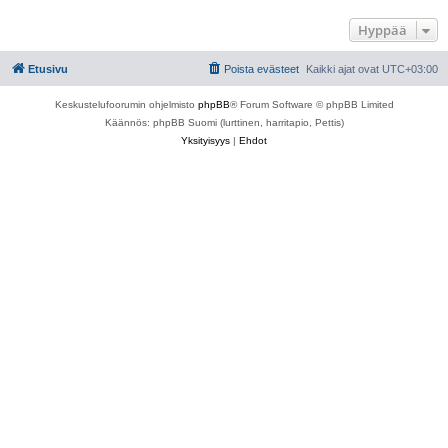
Hyppää
Etusivu
Poista evästeet
Kaikki ajat ovat
UTC+03:00
Keskustelufoorumin ohjelmisto
phpBB
® Forum Software © phpBB Limited
Käännös: phpBB Suomi (lurttinen, harritapio, Pettis)
Yksityisyys
|
Ehdot