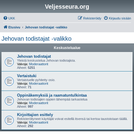
Veljesseura.org
UKK
Rekisteröidy
Kirjaudu sisään
Etusivu
Jehovan todistajat -valikko
Jehovan todistajat -valikko
Keskustelualue
Jehovan todistajat
Yleistä keskustelua Jehovan todistajista.
Valvoja:
Moderaattorit
Aiheet:
5251
Vertaistuki
Vertaistuelle pyhitetty osio.
Valvoja:
Moderaattorit
Aiheet:
71
Oppinäkemyksiä ja raamatuntulkintaa
Jehovan todistajien oppien lähempää tarkastelua
Valvoja:
Moderaattorit
Aiheet:
997
Kirjoittajien esittely
Rekisteröityneet käyttäjät voivat esitellä itsensä tai kertoa taustoistaan täällä.
Valvoja:
Moderaattorit
Aiheet:
292